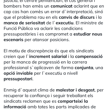
justícia, el centre penitenciari, el cos general i
bombers han emès un
comunicat
aclarint que en
cap cas han comès un error d`interpretació, sinó
que el problema rau en els
canvis de discurs
i la
manca de seriositat
de l`
executiu
. El ministre de
Funció Pública va aclarir les condicions
pressupostàries i es compromet a
estudiar nous
escenaris
per atansar posicions.
El motiu de discrepància és que els sindicats
creien que l`
increment salarial
i la
compensació
per la manca de progressió en la carrera
professional s`aplicaven de forma
conjunta
, una
opció inviable
per l`executiu a nivell
pressupostari
.
Enmig d`aquest clima de
malestar i desgast
, per
recuperar la confiança i seguir treballant els
sindicats reclamen que es
comparteixi la
informació
amb totes les parts implicades de