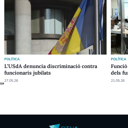
POLÍTICA
POLÍTICA
L’USdA denuncia discriminació contra
Funció 
funcionaris jubilats
dels fu
27.05.26
21.05.26