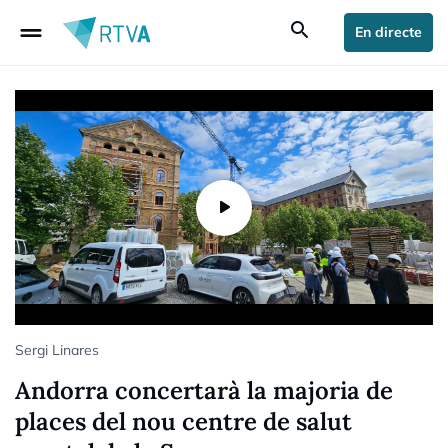
drag_handle
search
En directe
Sergi Linares
Andorra concertarà la majoria de
places del nou centre de salut