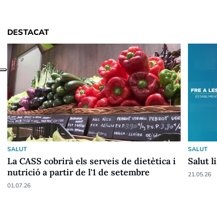
DESTACAT
SALUT
SALUT
La CASS cobrirà els serveis de dietètica i
Salut l
nutrició a partir de l'1 de setembre
21.05.26
01.07.26