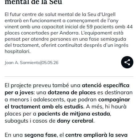
mental de la Seu
El futur centre de salut mental de la Seu d'Urgell
entrarà en funcionament a començament de l’any
vinent amb una capacitat inicial de 59 pacients amb 44
places concertades per Andorra. L’equipament està
pensat per atendre persones en una fase semiaguda
del tractament, oferint continuïtat després d’un ingrés
hospitalari.
share
|
Joan A. Sarmiento
05.05.26
El projecte preveu també una
atenció específica
per a joves
: una
dotzena de places
es destinaran
a menors i adolescents, que podran
compaginar
el tractament amb els estudis
. A més, hi haurà
places per a
pacients de mitjana estada
,
subaguts i casos de
dany cerebral
.
En una
segona fase
, el
centre ampliarà la seva