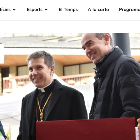
ícies
Esports
EI Temps
A la carta
Programa