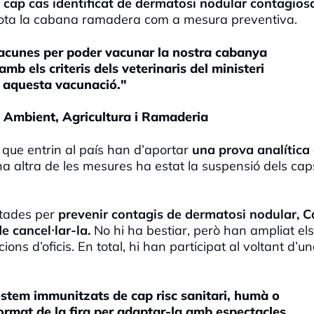
 cap cas identificat de dermatosi nodular contagios
tota la cabana ramadera com a mesura preventiva.
vacunes per poder vacunar la nostra cabanya
mb els criteris dels veterinaris del ministeri
 aquesta vacunació."
i Ambient, Agricultura i Ramaderia
s que entrin al país han d’aportar
una prova analítica
a altra de les mesures ha estat la suspensió dels cap
etades per
prevenir contagis de dermatosi nodular, Ca
e cancel·lar-la.
No hi ha bestiar, però han ampliat els
ns d’oficis. En total, hi han participat al voltant d’u
estem immunitzats de cap risc sanitari, humà o
ormat de la fira per adaptar-la amb espectacles