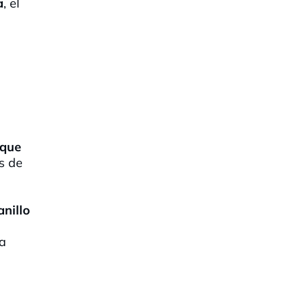
a
, el
 que
s de
nillo
na