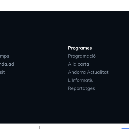
Programes
emps
Programació
nda.ad
A la carta
sit
Andorra Actualitat
L'Informatiu
Reportatges