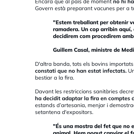
Encara que al país de moment
no hi ha
Govern està preparant vacunes per a 
"Estem treballant per obtenir 
ramadera. Un cop arribin aquí, a
decidirem com procedirem amb
Guillem Casal, ministre de Med
D'altra banda, tots els bovins importat
constati que no han estat infectats.
Un
bestiar a la fira.
Davant les restriccions sanitàries decr
ha decidit adaptar la fira en comptes d
estands d’artesania, menjar i demostracio
setantena d'expositors.
"És una mostra del fet que no 
animal. Hem pogut canviar el f