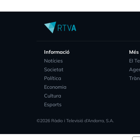
Informació
Més
Notícies
EI T
Societat
Age
Política
Tràn
Economia
Cultura
Esports
©
2026
Ràdio i Televisió d’Andorra, S.A.