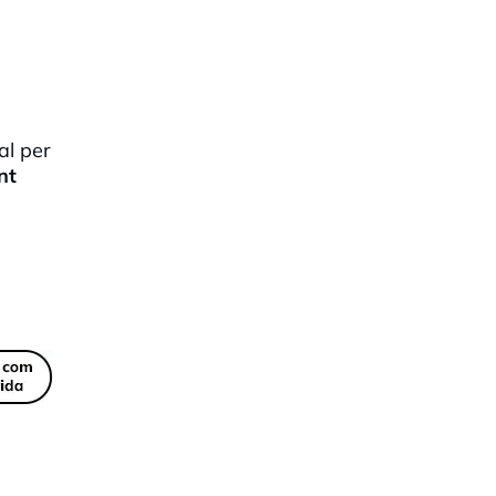
al per
nt