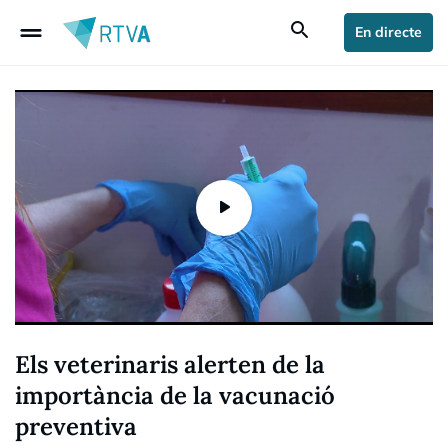
drag_handle
search
En directe
Els veterinaris alerten de la
importància de la vacunació
preventiva