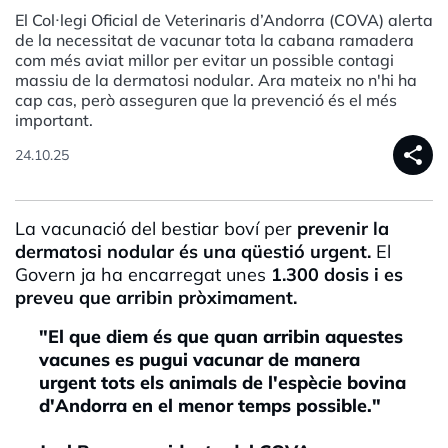
El Col·legi Oficial de Veterinaris d’Andorra (COVA) alerta
de la necessitat de vacunar tota la cabana ramadera
com més aviat millor per evitar un possible contagi
massiu de la dermatosi nodular. Ara mateix no n'hi ha
cap cas, però asseguren que la prevenció és el més
important.
share
24.10.25
La vacunació del bestiar boví per
prevenir la
dermatosi nodular és una qüestió urgent.
El
Govern ja ha encarregat unes
1.300 dosis i
es
preveu que arribin pròximament.
"El que diem és que quan arribin aquestes
vacunes es pugui vacunar de manera
urgent tots els animals de l'espècie bovina
d'Andorra en el menor temps possible."