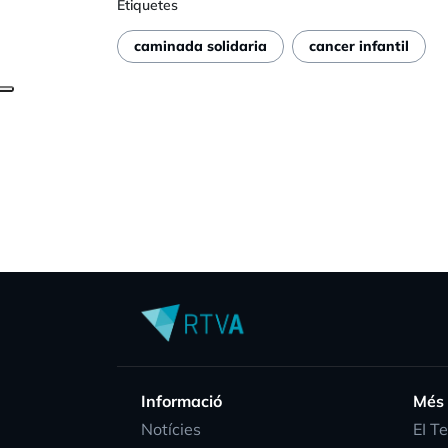
Etiquetes
caminada solidaria
cancer infantil
Informació
Més
Notícies
EI T