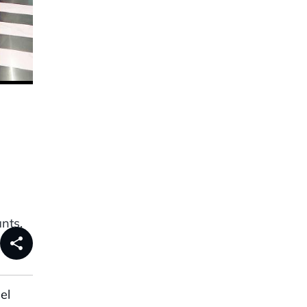
ants.
share
el