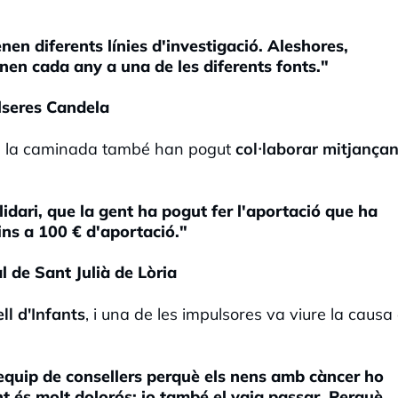
nen diferents línies d'investigació. Aleshores,
nen cada any a una de les diferents fonts."
lseres Candela
 a la caminada també han pogut
col·laborar mitjançan
idari, que la gent ha pogut fer l'aportació que ha
ins a 100 € d'aportació."
 de Sant Julià de Lòria
ll d'Infants
, i una de les impulsores va viure la causa
quip de consellers perquè els nens amb càncer ho
t és molt dolorós; jo també el vaig passar. Perquè