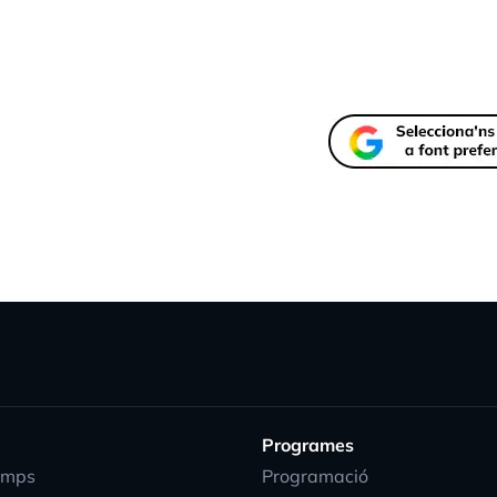
Programes
emps
Programació