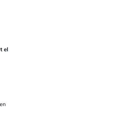
t el
 en