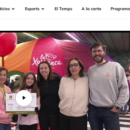
ícies
Esports
EI Temps
A la carta
Programa