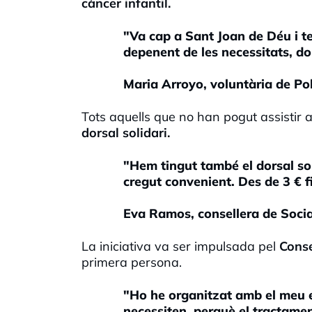
càncer infantil.
"Va cap a Sant Joan de Déu i te
depenent de les necessitats, do
Maria Arroyo, voluntària de Po
Tots aquells que no han pogut assistir
dorsal solidari.
"Hem tingut també el dorsal sol
cregut convenient. Des de 3 € f
Eva Ramos, consellera de Social
La iniciativa va ser impulsada pel
Conse
primera persona.
"Ho he organitzat amb el meu e
necessiten, perquè el tractamen