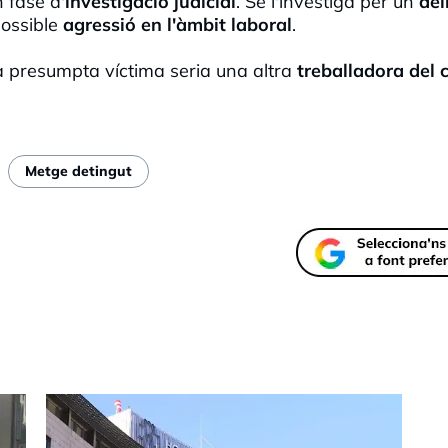
 fase d'
investigació judicial
. Se l'investiga per un
del
ossible
agressió en l'àmbit laboral
.
a presumpta víctima seria una altra
treballadora del 
Metge detingut