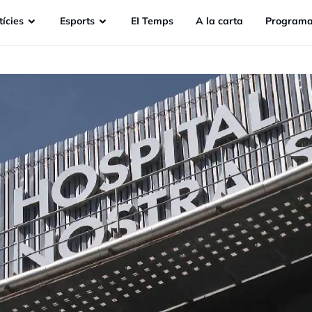
ícies
Esports
EI Temps
A la carta
Programa