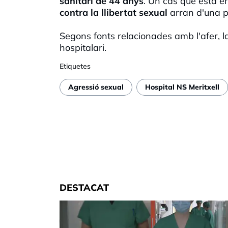
sanitari de 44 anys
. Un cas que està en
contra la llibertat sexual
arran d'una p
Segons fonts relacionades amb l'afer, l
hospitalari.
Etiquetes
Agressió sexual
Hospital NS Meritxell
DESTACAT