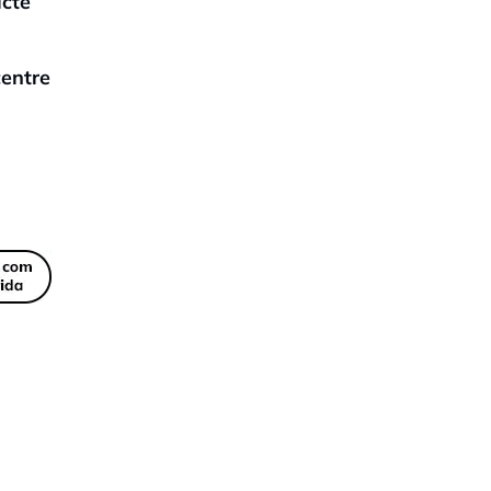
icte
centre