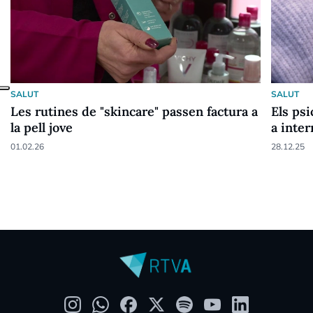
SALUT
SALUT
Les rutines de "skincare" passen factura a
Els psi
la pell jove
a inter
01.02.26
28.12.25