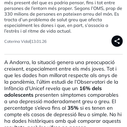
més present del que es podria pensar, fins i tot entre
persones de l’entorn més proper. Segons l’OMS, prop de
330 milions de persones en pateixen arreu del món. Es
tracta d’un problema de salut greu que afecta
especialment les dones i que, en part, s’associa a
l’estrès i al ritme de vida actual.
share
|
Caterina Vidal
13.01.26
A Andorra, la situació genera una preocupació
creixent, especialment entre els més joves. Tot i
que les dades han millorat respecte als anys de
la pandèmia, l’últim estudi de l’Observatori de la
Infància d’Unicef revela que un
16% dels
adolescents
presenten símptomes comparables
a una depressió moderadament greu o greu. El
percentatge s’eleva fins al
35%
si es tenen en
compte els casos de depressió lleu o simple. No hi
ha dades històriques amb què comparar aquests