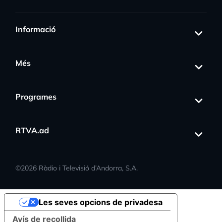
Informació
Més
Programes
RTVA.ad
©
2026
Ràdio i Televisió d’Andorra, S.A.
Les seves opcions de privadesa
Avís de recollida