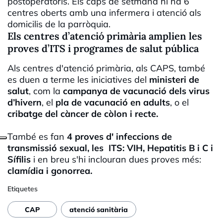
postoperatoris. Els caps de setmana hi ha 6
centres oberts amb una infermera i atenció als
domicilis de la parròquia.
Els centres d’atenció primària amplien les
proves d’ITS i programes de salut pública
Als centres d'atenció primària, als CAPS, també
es duen a terme les iniciatives del
ministeri de
salut
, com la
campanya de vacunació dels virus
d’hivern
, el
pla de vacunació en adults
, o el
cribatge del càncer de còlon i recte.
També es fan
4 proves d' infeccions de
transmissió sexual, les ITS: VIH, Hepatitis B i C i
Sífilis
i en breu s'hi inclouran dues proves més:
clamídia i gonorrea.
Etiquetes
CAP
atenció sanitària