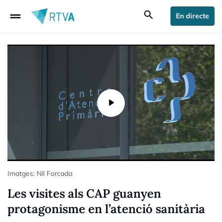
drag_handle
search
En directe
Imatges: Nil Forcada
Les visites als CAP guanyen
protagonisme en l’atenció sanitària