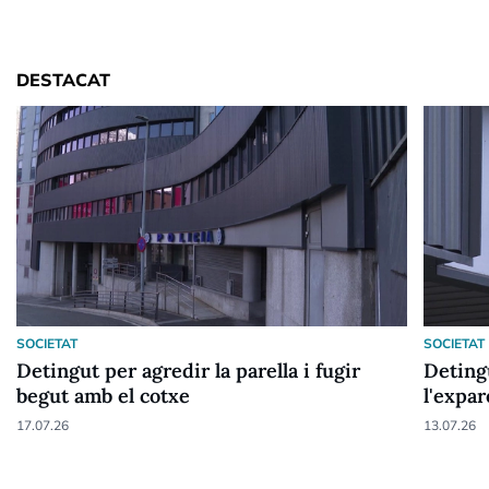
DESTACAT
SOCIETAT
SOCIETAT
Detingut per agredir la parella i fugir
Deting
begut amb el cotxe
l'expar
17.07.26
13.07.26