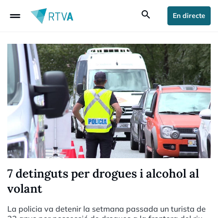
drag_handle
search
En directe
7 detinguts per drogues i alcohol al
volant
La policia va detenir la setmana passada un turista de