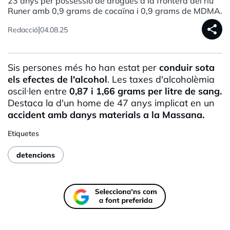
23 anys per possessió de drogues a la frontera del riu
Runer amb 0,9 grams de cocaïna i 0,9 grams de MDMA.
share
|
Redacció
04.08.25
Sis persones més ho han estat per
conduir sota
els efectes de l'alcohol
. Les taxes d'alcoholèmia
oscil·len entre
0,87 i 1,66 grams per litre de sang.
Destaca la d'un home de 47 anys implicat en un
accident
amb danys materials a la Massana.
Etiquetes
detencions