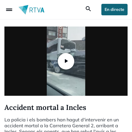
drag_handle
search
En directe
Accident mortal a Incles
La policia i els bombers han hagut d'intervenir en un
accident mortal a la Carretera General 2, arribant a
Incles. Segons els agents, que han rebut l'avís a les