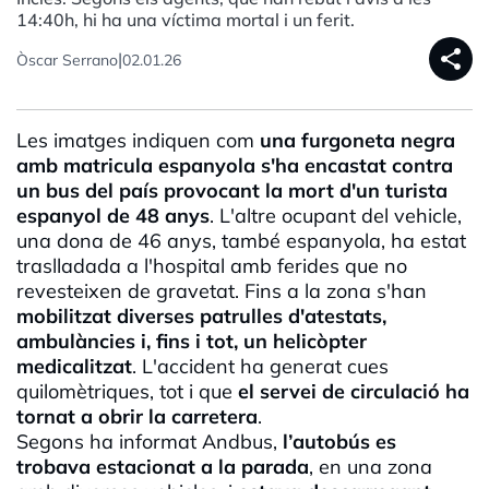
14:40h, hi ha una víctima mortal i un ferit.
share
|
Òscar Serrano
02.01.26
Les imatges indiquen com
una furgoneta negra
amb matricula espanyola s'ha encastat contra
un bus del país provocant la mort d'un turista
espanyol de 48 anys
. L'altre ocupant del vehicle,
una dona de 46 anys, també espanyola, ha estat
traslladada a l'hospital amb ferides que no
revesteixen de gravetat. Fins a la zona s'han
mobilitzat diverses patrulles d'atestats,
ambulàncies i, fins i tot, un helicòpter
medicalitzat
. L'accident ha generat cues
quilomètriques, tot i que
el servei de circulació ha
tornat a obrir la carretera
.
Segons ha informat Andbus,
l’autobús es
trobava estacionat a la parada
, en una zona