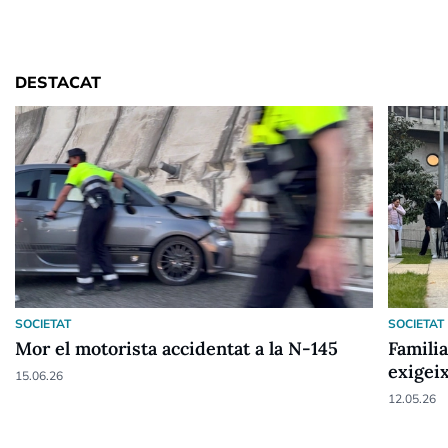
DESTACAT
SOCIETAT
SOCIETAT
Mor el motorista accidentat a la N-145
Familia
exigei
15.06.26
delicte
12.05.26