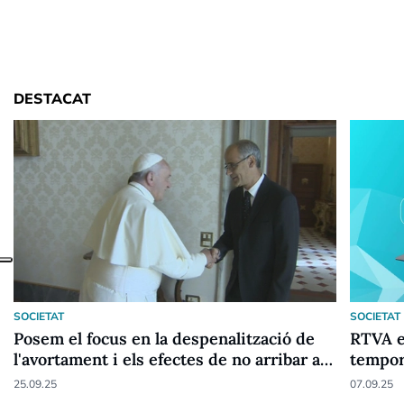
DESTACAT
SOCIETAT
SOCIETAT
Posem el focus en la despenalització de
RTVA e
l'avortament i els efectes de no arribar a
tempor
un encaix
25.09.25
07.09.25