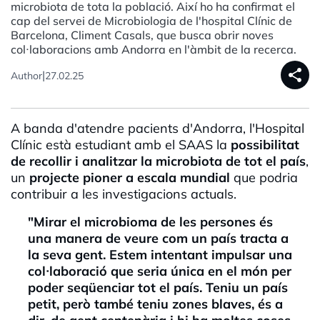
microbiota de tota la població. Així ho ha confirmat el
cap del servei de Microbiologia de l'hospital Clínic de
Barcelona, Climent Casals, que busca obrir noves
col·laboracions amb Andorra en l'àmbit de la recerca.
share
|
Author
27.02.25
A banda d'atendre pacients d'Andorra, l'Hospital
Clínic està estudiant amb el
SAAS
la
possibilitat
de recollir i analitzar la microbiota de tot el país
,
un
projecte pioner a escala mundial
que podria
contribuir a les investigacions actuals.
"Mirar el
microbioma
de les persones és
una manera de veure com un país tracta a
la seva gent. Estem intentant impulsar una
col·
laboració
que seria única en el món per
poder
seqüenciar
tot el país. Teniu un país
petit, però també teniu zones blaves, és a