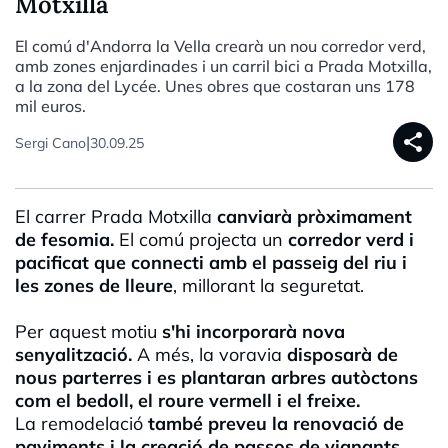
Motxilla
El comú d'Andorra la Vella crearà un nou corredor verd,
amb zones enjardinades i un carril bici a Prada Motxilla,
a la zona del Lycée. Unes obres que costaran uns 178
mil euros.
share
|
Sergi Cano
30.09.25
El carrer Prada Motxilla
canviarà pròximament
de fesomia.
El comú projecta un
corredor verd i
pacificat que connecti amb el passeig del riu
i
les zones de lleure
, millorant la seguretat.
Per aquest motiu
s'hi incorporarà nova
senyalització.
A més, la voravia
disposarà de
nous parterres i es plantaran arbres autòctons
com el bedoll, el roure vermell i el freixe.
La remodelació
també preveu la renovació de
paviments i la creació de passos de vianants