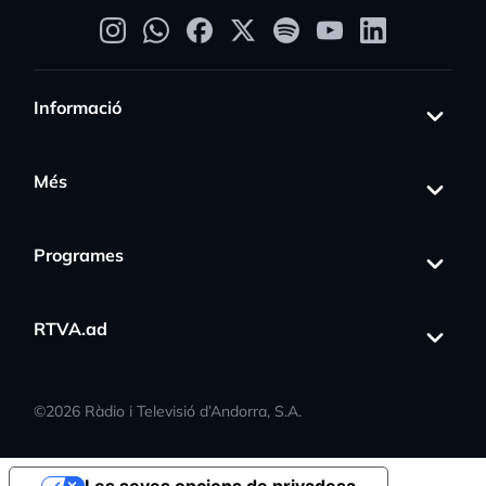
Informació
Més
Programes
RTVA.ad
©
2026
Ràdio i Televisió d’Andorra, S.A.
Les seves opcions de privadesa