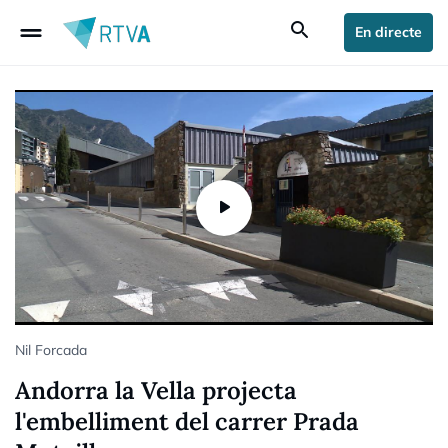
drag_handle
search
En directe
Nil Forcada
Andorra la Vella projecta
l'embelliment del carrer Prada