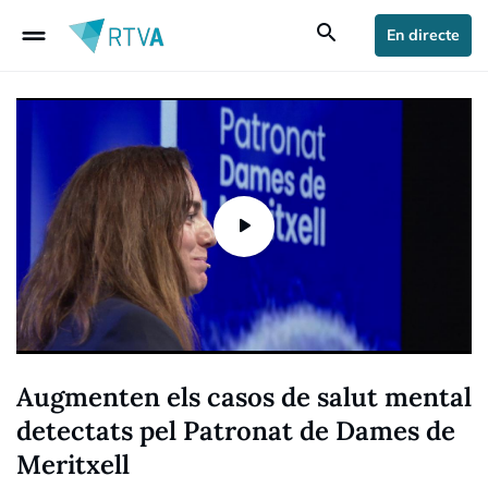
drag_handle
search
En directe
Augmenten els casos de salut mental
detectats pel Patronat de Dames de
Meritxell