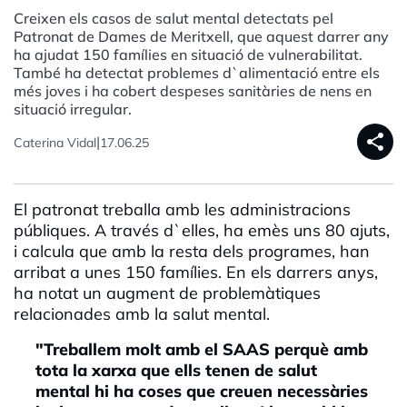
Creixen els casos de salut mental detectats pel
Patronat de Dames de Meritxell, que aquest darrer any
ha ajudat 150 famílies en situació de vulnerabilitat.
També ha detectat problemes d`alimentació entre els
més joves i ha cobert despeses sanitàries de nens en
situació irregular.
share
|
Caterina Vidal
17.06.25
El patronat treballa amb les administracions
públiques. A través d`elles, ha emès uns 80 ajuts,
i calcula que amb la resta dels programes, han
arribat a unes 150 famílies. En els darrers anys,
ha notat un augment de problemàtiques
relacionades amb la salut mental.
"Treballem molt amb el SAAS perquè amb
tota la xarxa que ells tenen de salut
mental hi ha coses que creuen necessàries