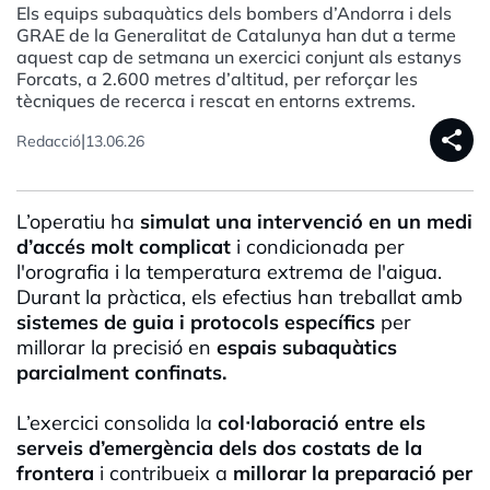
Els equips subaquàtics dels bombers d’Andorra i dels
GRAE de la Generalitat de Catalunya han dut a terme
aquest cap de setmana un exercici conjunt als estanys
Forcats, a 2.600 metres d’altitud, per reforçar les
tècniques de recerca i rescat en entorns extrems.
share
|
Redacció
13.06.26
L’operatiu ha
simulat una intervenció en un medi
d’accés molt complicat
i condicionada per
l'orografia i la temperatura extrema de l'aigua.
Durant la pràctica, els efectius han treballat amb
sistemes de guia i protocols específics
per
millorar la precisió en
espais subaquàtics
parcialment confinats.
L’exercici consolida la
col·laboració entre els
serveis d’emergència dels dos costats de la
frontera
i contribueix a
millorar la preparació per