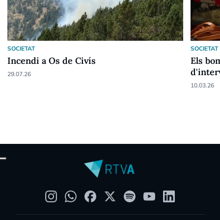
SOCIETAT
SOCIETAT
Incendi a Os de Civís
Els bom
d'inte
29.07.26
10.03.26