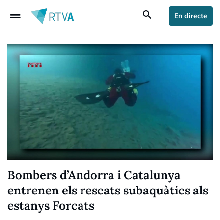
drag_handle
search
En directe
Bombers d’Andorra i Catalunya
entrenen els rescats subaquàtics als
estanys Forcats