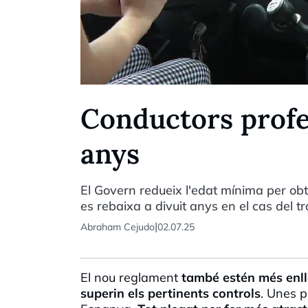
Conductors profes
anys
El Govern redueix l'edat mínima per ob
es rebaixa a divuit anys en el cas del t
|
Abraham Cejudo
02.07.25
El nou reglament
també estén més enllà
superin els pertinents controls
. Unes p