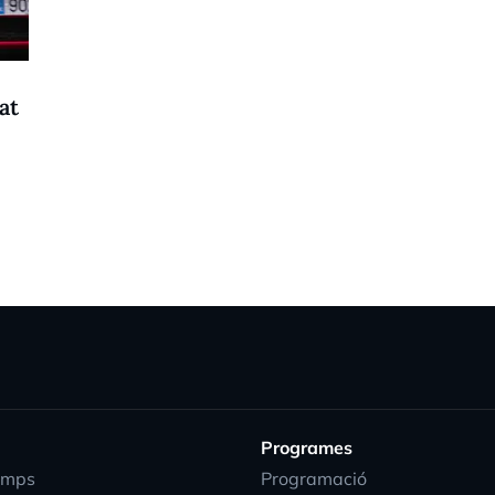
at
Programes
emps
Programació