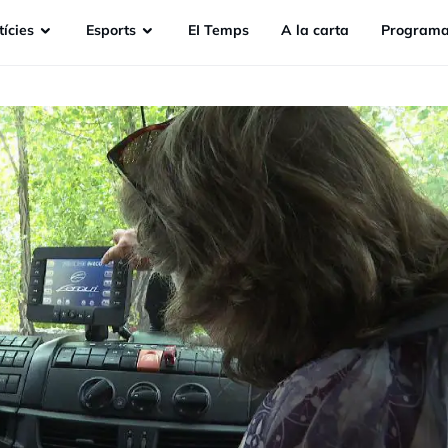
ícies
Esports
EI Temps
A la carta
Programa