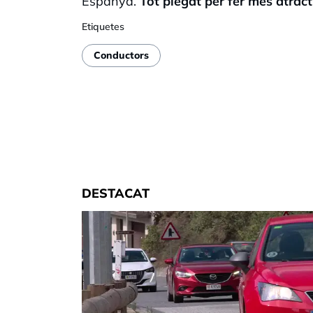
Espanya.
Tot plegat per fer més atracti
Etiquetes
Conductors
DESTACAT