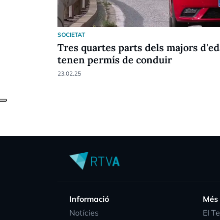
SOCIETAT
Tres quartes parts dels majors d'ed
tenen permís de conduir
23.02.25
Informació
Més
Notícies
EI T