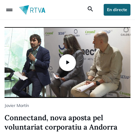
drag_handle
search
En directe
Javier Martín
Connectand, nova aposta pel
voluntariat corporatiu a Andorra