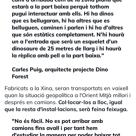
estarà a la part baixa perquè tothom
pugui interactuar amb ells. Hi ha dinos
que es bellugaran, hi ha altres que es
belluguen, caminen i parlen i hi ha d'altres
que són estàtics completament. N'hi haurà
un a l'entrada que serà un esquelet d'un
dinosaure de 25 metres de llarg i hi haurà
la rèplica amb pell a la part baixa."
Carles Puig, arquitecte projecte Dino
Forest
Fabricats a la Xina, seran transportats en vaixell
quan la situació geopolítica a l'Orient Mitjà millori i
després en camions.
Col·locar-los a lloc, igual
que la resta d'instal·lacions, serà feina feixuga.
"No és fàcil. No es pot arribar amb
camions fins avall i per tant hem
d'estudiar la manera per poder baixar tot