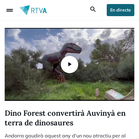
drag_handle
search
En directe
Dino Forest convertirà Auvinyà en
terra de dinosaures
Andorra gaudirà aquest any d'un nou atractiu per al