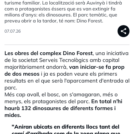
turisme familiar. La localització serà Auvinyà i tindrà
com a protagonistes éssers que es van extingir fa
milions d'anys: els dinosaures. El parc temàtic, que
preveu obrir a la tardor, té nom: Dino Forest.
share
07.07.26
Les obres del complex Dino Forest
, una iniciativa
de la societat Serveis Tecnològics amb capital
majoritàriament andorrà,
van iniciar-se fa prop
de dos mesos
i ja es poden veure els primers
resultats en el que serà l'aparcament d'entrada al
parc.
Més cap avall, el bosc, on s'amagaran, més o
menys, els protagonistes del parc.
En total n'hi
haurà 132 dinosaures de diferents formes i
mides.
"Aniran ubicats en diferents llocs tant del
camí d'arribada com de la zona plana que