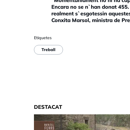
"Momentàniament no hi ha cap c
Encara no se n`han donat 455. 
realment s`esgotessin aquestes 
Conxita Marsol, ministra de Pre
Etiquetes
Treball
DESTACAT