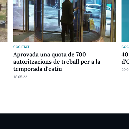
SOCIETAT
SOC
Aprovada una quota de 700
40
autoritzacions de treball per a la
d'
temporada d'estiu
20.0
18.05.22