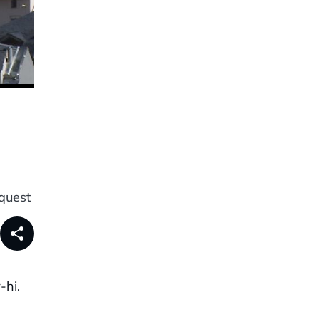
aquest
share
-hi.