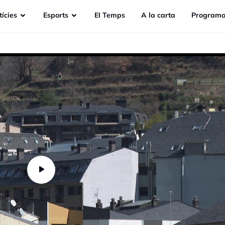
ícies
Esports
EI Temps
A la carta
Programa