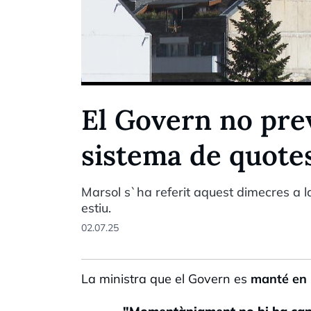
El Govern no prev
sistema de quote
Marsol s`ha referit aquest dimecres a l
estiu.
02.07.25
La ministra que el Govern es
manté en l