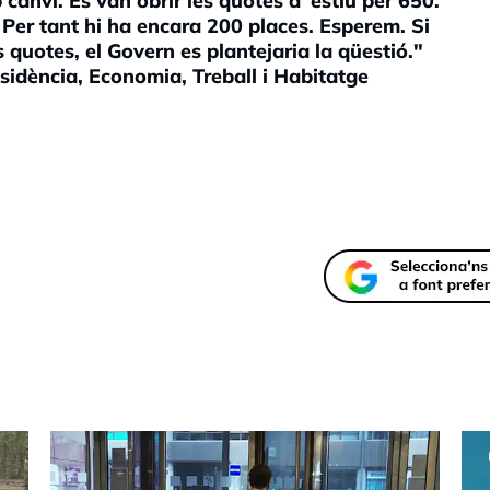
anvi. Es van obrir les quotes d`estiu per 650.
Per tant hi ha encara 200 places. Esperem. Si
quotes, el Govern es plantejaria la qüestió."
sidència, Economia, Treball i Habitatge