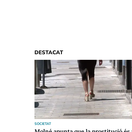
DESTACAT
SOCIETAT
Molné apunta que la prostitució és