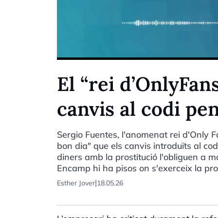
El “rei d’OnlyFan
canvis al codi pe
Sergio Fuentes, l'anomenat rei d'Only F
bon dia" que els canvis introduïts al co
diners amb la prostitució l'obliguen a
Encamp hi ha pisos on s'exerceix la pros
|
Esther Jover
18.05.26