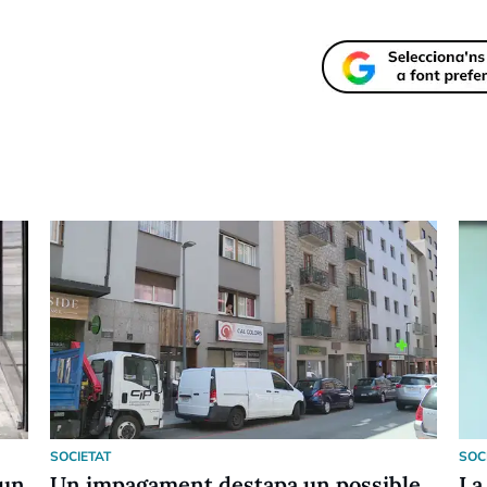
SOCIETAT
SOC
 un
Un impagament destapa un possible
La