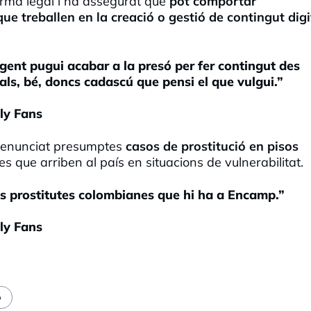
orma legal i ha assegurat que
pot comportar
e treballen en la creació o gestió de contingut digi
gent pugui acabar a la presó per fer contingut des
als, bé, doncs cadascú que pensi el que vulgui.”
ly Fans
 denunciat presumptes
casos de prostitució en pisos
s que arriben al país en situacions de vulnerabilitat.
s prostitutes colombianes que hi ha a Encamp.”
ly Fans
ó