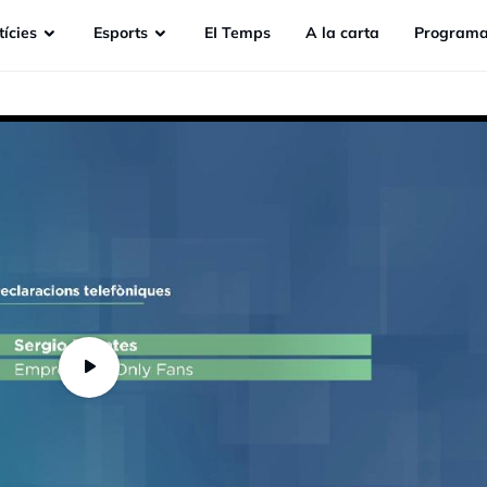
ícies
Esports
EI Temps
A la carta
Programa