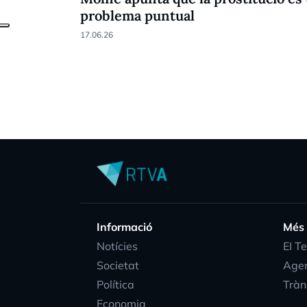
problema puntual
17.06.26
Informació
Més
Notícies
EI T
Societat
Age
Política
Tràn
Economia