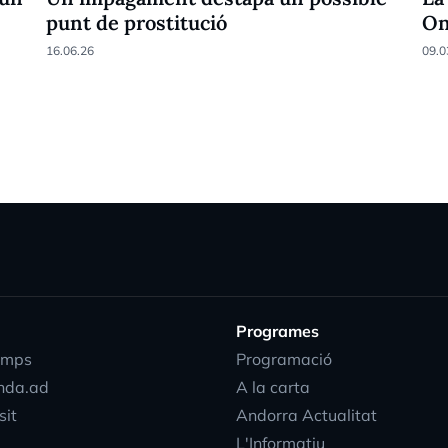
punt de prostitució
On
16.06.26
09.0
Programes
emps
Programació
nda.ad
A la carta
sit
Andorra Actualitat
L'Informatiu