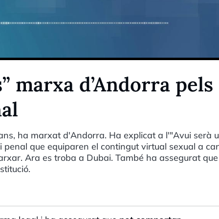
s” marxa d’Andorra pels
nal
ans, ha marxat d'Andorra. Ha explicat a l'"Avui serà 
di penal que equiparen el contingut virtual sexual a ca
 marxar. Ara es troba a Dubai. També ha assegurat que
titució.