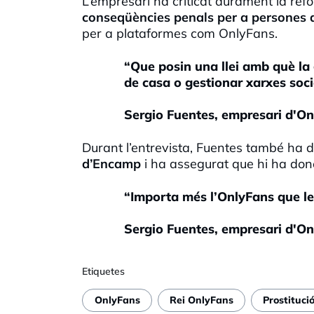
L’empresari ha criticat durament la ref
conseqüències penals per a persones qu
per a plataformes com OnlyFans.
“Que posin una llei amb què la 
de casa o gestionar xarxes soci
Sergio Fuentes, empresari d'On
Durant l’entrevista, Fuentes també ha
d’Encamp
i ha assegurat que hi ha done
“Importa més l’OnlyFans que le
Sergio Fuentes, empresari d'On
Etiquetes
OnlyFans
Rei OnlyFans
Prostituci