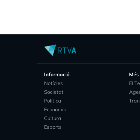
Informació
Més
Notícies
EI T
Societat
Age
Política
Tràn
Economia
Cultura
Esports