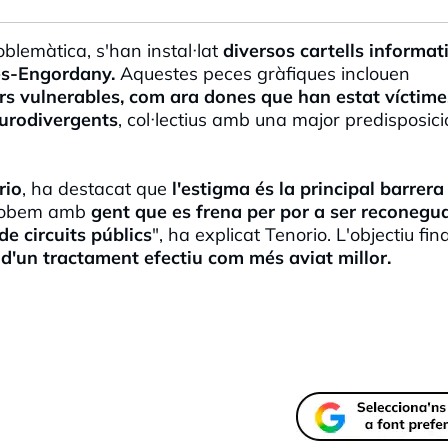
oblemàtica, s'han instal·lat
diversos cartells informat
des-Engordany.
Aquestes peces gràfiques inclouen
ors vulnerables, com ara dones que han estat víctime
eurodivergents
, col·lectius amb una major predisposici
rio
, ha destacat que
l'estigma és la principal barrera
trobem amb
gent que es frena per por a ser reconegu
de circuits públics
", ha explicat Tenorio. L'objectiu fin
ci d'un tractament efectiu com més aviat millor.