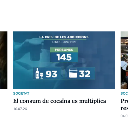
SOCIETAT
SOC
El consum de cocaïna es multiplica
Pr
re
10.07.26
04.0