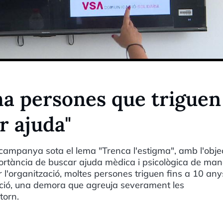
ha persones que triguen
r ajuda"
a campanya sota el lema "Trenca l'estigma", amb l'obje
mportància de buscar ajuda mèdica i psicològica de ma
 l'organització, moltes persones triguen fins a 10 any
cció, una demora que agreuja severament les
torn.