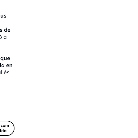
ius
s de
ó a
 que
da en
al és