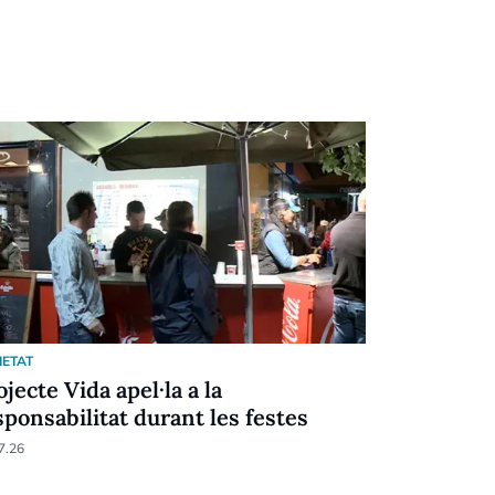
IETAT
SOCIETAT
ojecte Vida apel·la a la
Projecte 
sponsabilitat durant les festes
sobre els
7.26
31.05.26