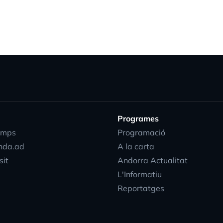
Programes
emps
Programació
nda.ad
A la carta
sit
Andorra Actualitat
L'Informatiu
Reportatges