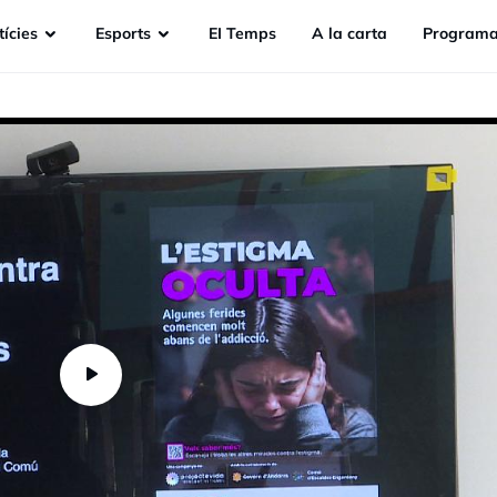
ícies
Esports
EI Temps
A la carta
Programa