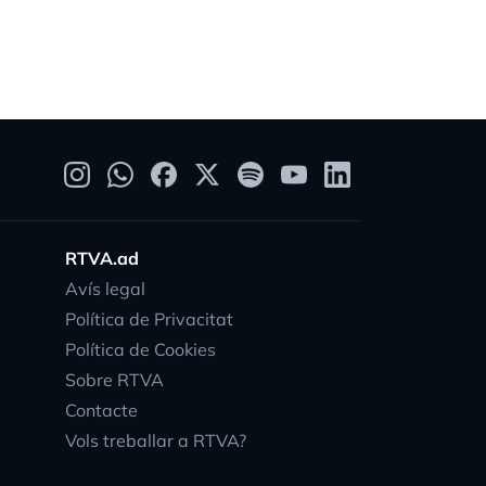
RTVA.ad
Avís legal
Política de Privacitat
Política de Cookies
Sobre RTVA
Contacte
Vols treballar a RTVA?