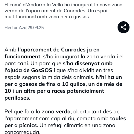
El comú d'Andorra la Vella ha inaugurat la nova zona
verda de l'aparcament de Canrodes. Un espai
multifuncional amb zona per a gossos.
share
|
Héctor Aza
29.09.25
Amb
l'aparcament de Canrodes ja en
funcionament
, s'ha inaugurat la zona verda i el
parc caní. Un parc que
s'ha dissenyat amb
l'ajuda de GosSOS
i que s'ha dividit en tres
espais segons la mida dels animals.
N'hi ha un
per a gossos de fins a 10 quilos, un de més de
10 i un altre per a races potencialment
perilloses.
Pel que fa a la
zona verda
, oberta tant des de
l'aparcament com cap al riu, compta amb
taules
per a pícnics.
Un refugi climàtic en una zona
concorreguda.