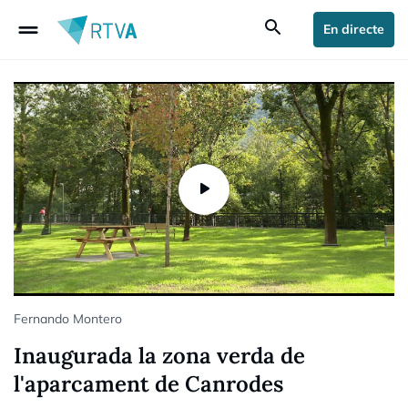
drag_handle
search
En directe
Fernando Montero
Inaugurada la zona verda de
l'aparcament de Canrodes