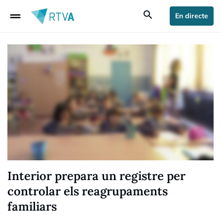
drag_handle
search
En directe
Interior prepara un registre per
controlar els reagrupaments
familiars