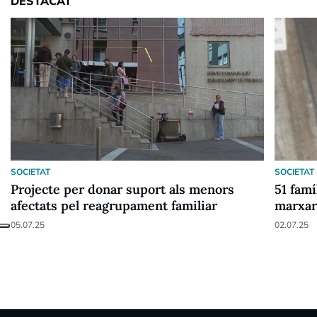
DESTACAT
SOCIETAT
SOCIETAT
Projecte per donar suport als menors
51 fam
afectats pel reagrupament familiar
marxar
05.07.25
02.07.25