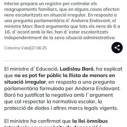
Interior prepara un registre per controlar els
reagrupaments familiars, que en alguns casos afecten
nens escolaritzats en situació irregular. En resposta a
una pregunta parlamentària d`Andorra Endavant, el
ministre Marc Baró argumenta que tots els nens de 6 a
16, d`acord amb la llei, han d`estar escolaritzats
independentment de la seva situació administrativa.
share
|
Caterina Vidal
27.06.25
El ministre d`Educació,
Ladislau Baró
, ha explicat
que
no es pot fer públic la llista de menors en
situació irregular
, en resposta a una pregunta
parlamentària formulada per Andorra Endavant.
Baró ha justificat la negativa amb l`argument
que cal respectar la normativa escolar, la
protecció de dades i altres marcs legals vigents.
El ministre ha confirmat que
la llei òmnibus