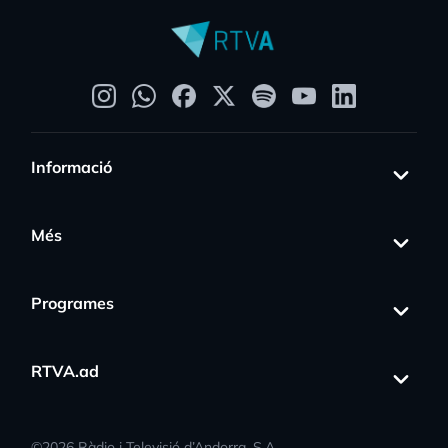
Informació
Més
Programes
RTVA.ad
©
2026
Ràdio i Televisió d’Andorra, S.A.