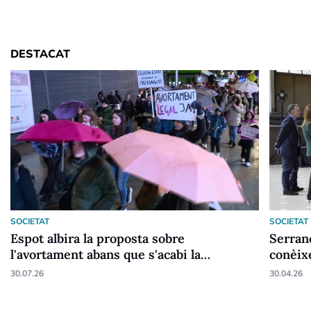
DESTACAT
SOCIETAT
SOCIETAT
Espot albira la proposta sobre
Serran
l'avortament abans que s'acabi la
conèixe
legislatura
energè
30.07.26
30.04.26