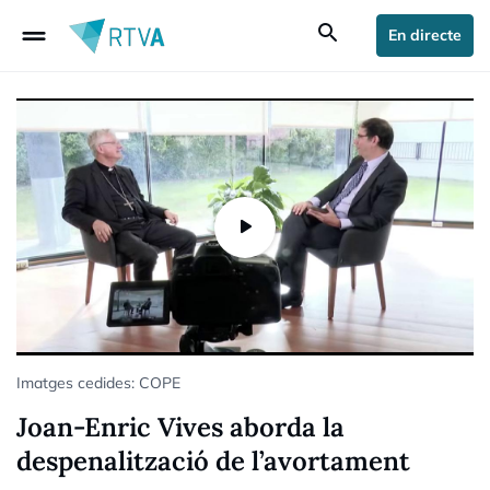
drag_handle
search
En directe
Imatges cedides: COPE
Joan-Enric Vives aborda la
despenalització de l’avortament