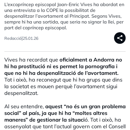
L’excopríncep episcopal Joan-Enric Vives ha abordat en
una entrevista a la COPE la possibilitat de
despenalitzar l’avortament al Principat. Segons Vives,
sempre hi ha una sortida, que seria no signar la llei, per
part del copríncep episcopal.
share
|
Redacció
25.01.26
Vives ha recordat que
oficialment a Andorra no
hi ha prostitució ni es permet la pornografia i
que no hi ha despenalització de l’avortament.
Tot i això, ha reconegut que hi ha grups que dins
la societat es mouen perquè l’avortament sigui
despenalitzat.
Al seu entendre,
aquest “no és un gran problema
social” al país, ja que hi ha “moltes altres
maneres” de gestionar la situaci
ó. Tot i això, ha
assenyalat que tant l’actual govern com el Consell