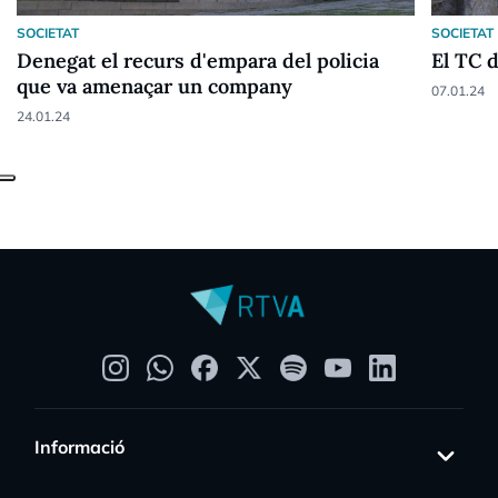
SOCIETAT
SOCIETAT
Denegat el recurs d'empara del policia
El TC d
que va amenaçar un company
07.01.24
24.01.24
Informació