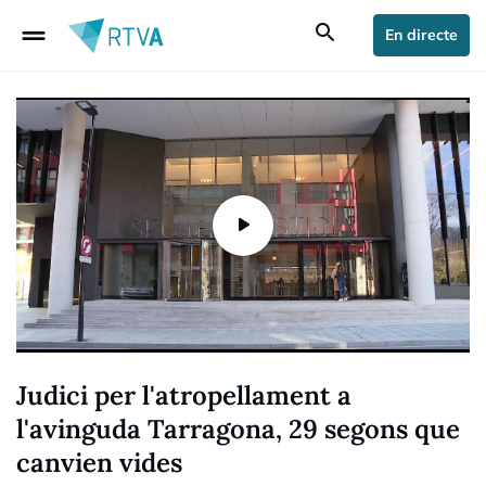
drag_handle
search
En directe
Judici per l'atropellament a
l'avinguda Tarragona, 29 segons que
canvien vides