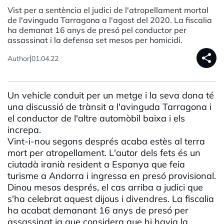
Vist per a sentència el judici de l'atropellament mortal
de l'avinguda Tarragona a l'agost del 2020. La fiscalia
ha demanat 16 anys de presó pel conductor per
assassinat i la defensa set mesos per homicidi.
share
|
Author
01.04.22
Un vehicle conduit per un metge i la seva dona té
una discussió de trànsit a l'avinguda Tarragona i
el conductor de l'altre automòbil baixa i els
increpa.
Vint-i-nou segons després acaba estès al terra
mort per atropellament. L'autor dels fets és un
ciutadà iranià resident a Espanya que feia
turisme a Andorra i ingressa en presó provisional.
Dinou mesos després, el cas arriba a judici que
s'ha celebrat aquest dijous i divendres. La fiscalia
ha acabat demanant 16 anys de presó per
assassinat ja que considera que hi havia la