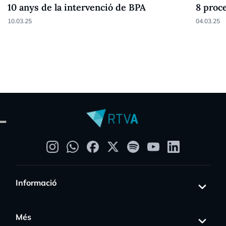
10 anys de la intervenció de BPA
8 proc
10.03.25
04.03.25
Informació
Més