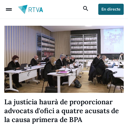
drag_handle
search
En directe
La justícia haurà de proporcionar
advocats d'ofici a quatre acusats de
la causa primera de BPA