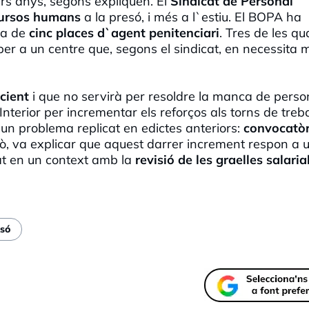
s anys, segons expliquen. El
Sindicat de Personal
ecursos humans
a la presó, i més a l`estiu. El BOPA ha
ia de
cinc places d`agent penitenciari
. Tres de les qu
er a un centre que, segons el sindicat, en necessita m
cient
i que no servirà per resoldre la manca de perso
terior per incrementar els reforços als torns de trebal
d`un problema replicat en edictes anteriors:
convocatòr
rò, va explicar que aquest darrer increment respon a 
at en un context amb la
revisió de les graelles salaria
só