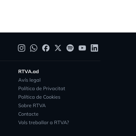
RTVA.ad
Avís legal
Política de Privacitat
Política de Cookies
Sobre RTVA
Contacte
Vols treballar a RTVA?