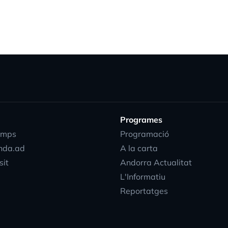
Programes
emps
Programació
nda.ad
A la carta
sit
Andorra Actualitat
L'Informatiu
Reportatges