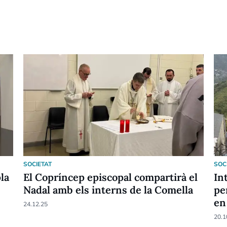
SOCIETAT
SOC
pla
El Copríncep episcopal compartirà el
In
Nadal amb els interns de la Comella
pe
en
24.12.25
20.1