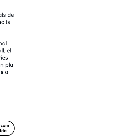
als de
olts
nal.
l, el
ies
un pla
ls
al