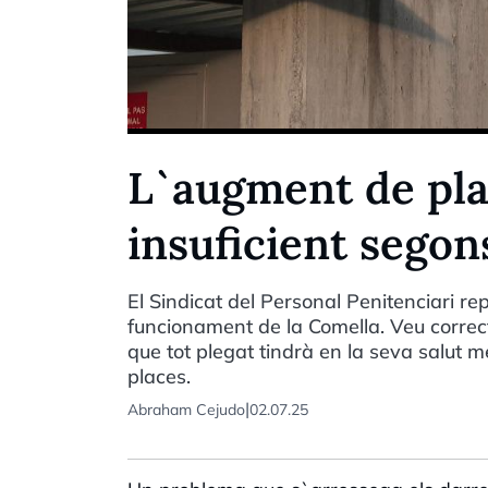
L`augment de plac
insuficient segons
El Sindicat del Personal Penitenciari re
funcionament de la Comella. Veu correct
que tot plegat tindrà en la seva salut me
places.
|
Abraham Cejudo
02.07.25