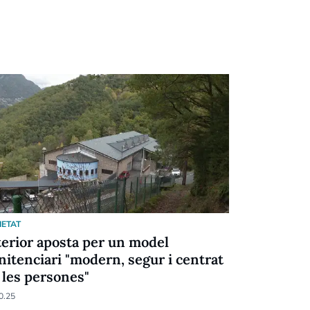
IETAT
SOCIETAT
terior aposta per un model
El Govern
nitenciari "modern, segur i centrat
treballado
 les persones"
16.07.25
0.25