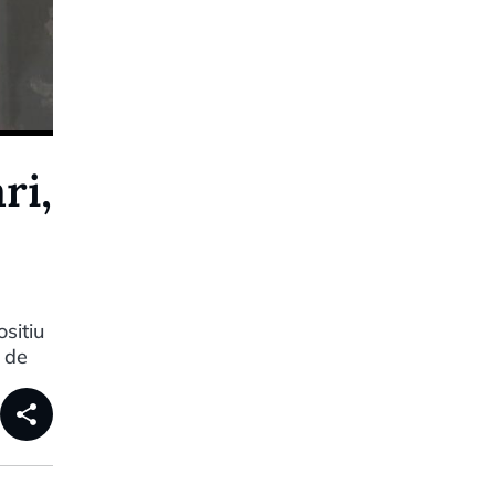
ri,
sitiu
t de
share