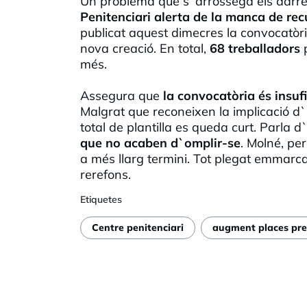
Un problema que s`arrossega els darrer
Penitenciari alerta de la manca de r
publicat aquest dimecres la convocatòr
nova creació. En total,
68 treballadors
p
més.
Assegura que
la convocatòria és insufi
Malgrat que reconeixen la implicació d`In
total de plantilla es queda curt. Parla 
que no acaben d`omplir-se
. Molné, pe
a més llarg termini. Tot plegat emmarc
rerefons.
Etiquetes
Centre penitenciari
augment places pre