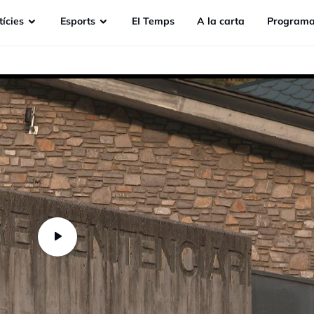
ícies
Esports
EI Temps
A la carta
Programa