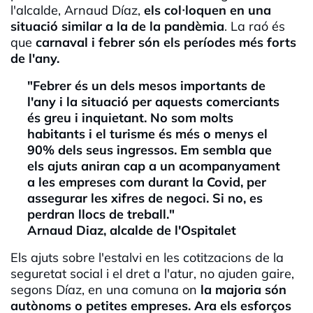
l'alcalde, Arnaud Díaz,
e
ls col·loquen en una
situació similar a la de la pandèmia
. La raó és
que
carnaval i febrer són els períodes més forts
de l'any.
"Febrer és un dels mesos importants de
l'any i la situació per aquests comerciants
és greu i inquietant. No som molts
habitants i el turisme és més o menys el
90% dels seus ingressos. Em sembla que
els ajuts aniran cap a un acompanyament
a les empreses com durant la Covid, per
assegurar les xifres de negoci. Si no, es
perdran llocs de treball."
Arnaud Diaz, alcalde de l'Ospitalet
Els ajuts sobre l'estalvi en les cotitzacions de la
seguretat social i el dret a l'atur, no ajuden gaire,
segons Díaz, en una comuna on
la majoria són
autònoms o petites empreses.
Ara els esforços