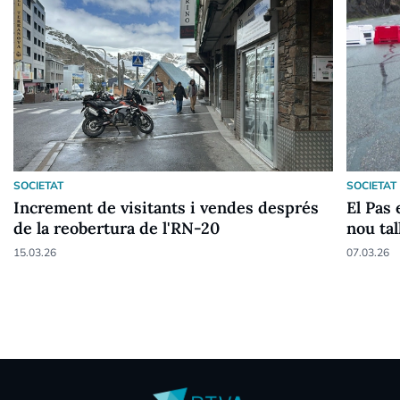
SOCIETAT
SOCIETAT
Increment de visitants i vendes després
El Pas
de la reobertura de l'RN-20
nou tal
15.03.26
07.03.26