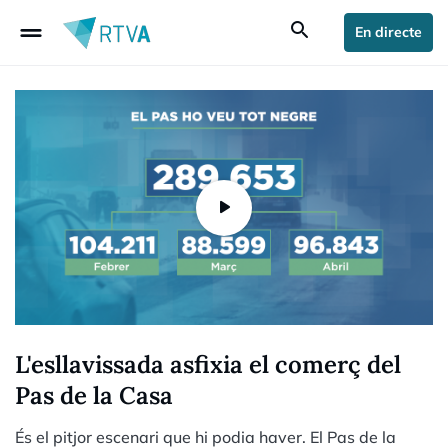
drag_handle
search
En directe
L'esllavissada asfixia el comerç del
Pas de la Casa
És el pitjor escenari que hi podia haver. El Pas de la