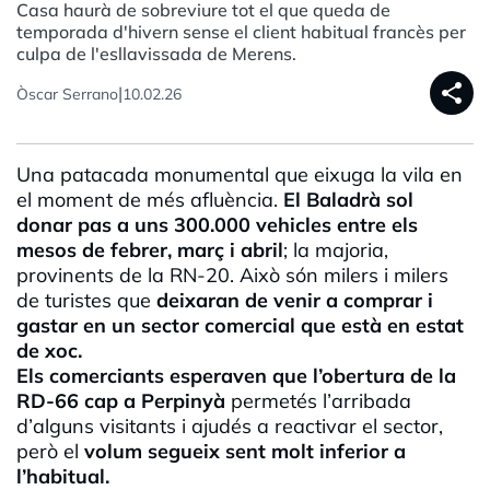
Casa haurà de sobreviure tot el que queda de
temporada d'hivern sense el client habitual francès per
culpa de l'esllavissada de Merens.
share
|
Òscar Serrano
10.02.26
Una patacada monumental que eixuga la vila en
el moment de més afluència.
E
l Baladrà sol
donar pas a uns 300.000 vehicles entre els
mesos de febrer, març i abri
l
; la majoria,
provinents de la RN-20. Això són milers i milers
de turistes que
deixaran de venir a comprar i
gastar en un sector comercial que està en estat
de xoc.
Els comerciants esperaven que l’obertura de la
RD-66 cap a Perpinyà
permetés l’arribada
d’alguns visitants i ajudés a reactivar el sector,
però el
volum segueix sent molt inferior a
l’habitual.