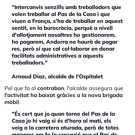
"Intercanvis senzills amb treballadors que
volen treballar al Pas de la Casa i que
viuen a França, s'ha de treballar en aquest
sentit, en la burocràcia, perquè a nivell
d'allotjament nosaltres ho gestionarem,
ho pagarem, Andorra no haurà de pagar
res, però sí que cal col·laborar en donar
facilitats administratives a aquests
treballadors."
Arnaud Diaz, alcalde de l'Ospitalet
Pel que fa al
contraban
, l'alcalde assegura que
l'activitat ha baixat gràcies a la nova brigada
mò
bil
.
"És cert que jo quan torno del Pas de la
Casa jo hi vaig si és d'hora al matí, els
veig a la carretera aturada, però de totes
maneres em fa la sensació que al Pas de