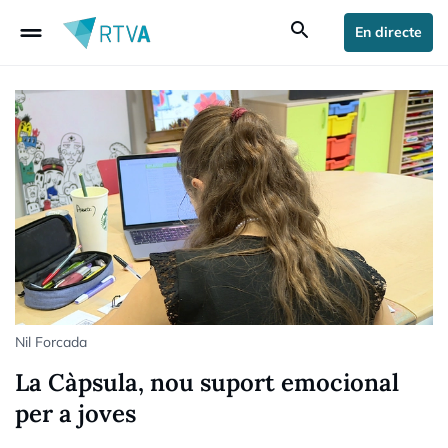
drag_handle
search
En directe
Nil Forcada
La Càpsula, nou suport emocional
per a joves