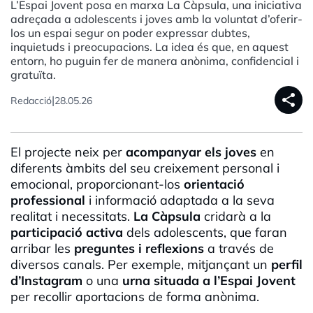
L’Espai Jovent posa en marxa La Càpsula, una iniciativa
adreçada a adolescents i joves amb la voluntat d’oferir-
los un espai segur on poder expressar dubtes,
inquietuds i preocupacions. La idea és que, en aquest
entorn, ho puguin fer de manera anònima, confidencial i
gratuïta.
share
|
Redacció
28.05.26
El projecte neix per
acompanyar els joves
en
diferents àmbits del seu creixement personal i
emocional, proporcionant-los
orientació
professional
i informació adaptada a la seva
realitat i necessitats.
La Càpsula
cridarà a la
participació activa
dels adolescents, que faran
arribar les
preguntes i reflexions
a través de
diversos canals. Per exemple, mitjançant un
perfil
d’Instagram
o una
urna situada a l’Espai Jovent
per recollir aportacions de forma anònima.