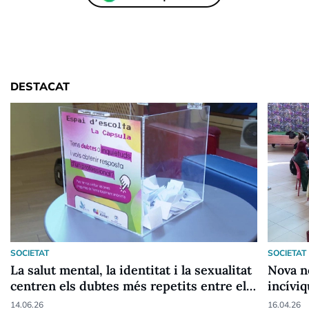
DESTACAT
SOCIETAT
SOCIETAT
La salut mental, la identitat i la sexualitat
Nova n
centren els dubtes més repetits entre els
incíviq
joves
14.06.26
16.04.26