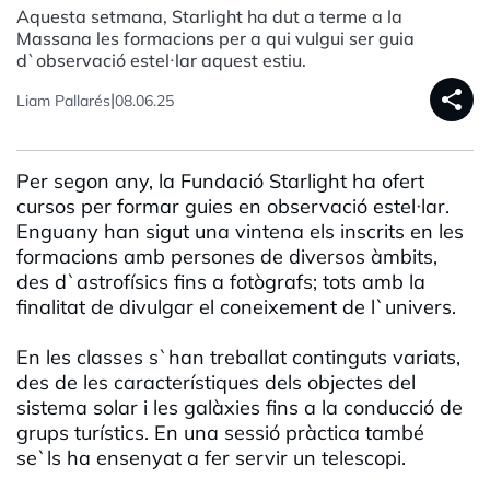
Aquesta setmana, Starlight ha dut a terme a la
Massana les formacions per a qui vulgui ser guia
d`observació estel·lar aquest estiu.
share
|
Liam Pallarés
08.06.25
Per segon any, la Fundació Starlight ha ofert
cursos per formar guies en observació estel·lar.
Enguany han sigut una vintena els inscrits en les
formacions amb persones de diversos àmbits,
des d`astrofísics fins a fotògrafs; tots amb la
finalitat de divulgar el coneixement de l`univers.
En les classes s`han treballat continguts variats,
des de les característiques dels objectes del
sistema solar i les galàxies fins a la conducció de
grups turístics. En una sessió pràctica també
se`ls ha ensenyat a fer servir un telescopi.