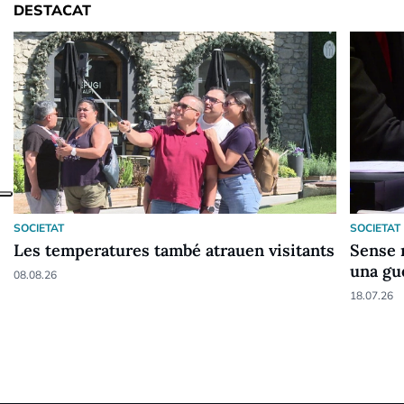
DESTACAT
SOCIETAT
SOCIETAT
Les temperatures també atrauen visitants
Sense 
una gue
08.08.26
18.07.26