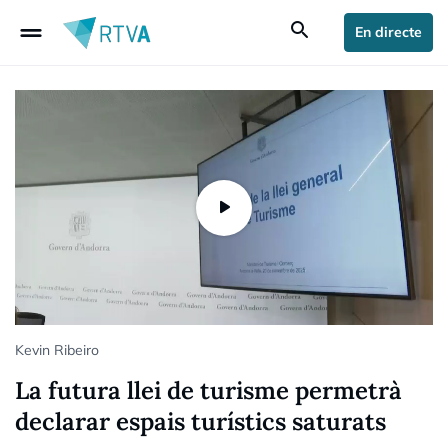
drag_handle
search
En directe
Kevin Ribeiro
La futura llei de turisme permetrà
declarar espais turístics saturats