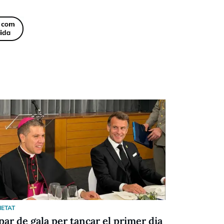
IETAT
SOCIETAT
par de gala per tancar el primer dia
Emmanuel 