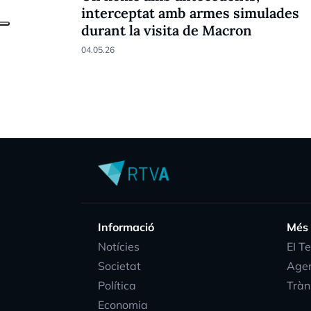
interceptat amb armes simulades
durant la visita de Macron
04.05.26
Informació
Més
Notícies
EI T
Societat
Age
Política
Tràn
Economia