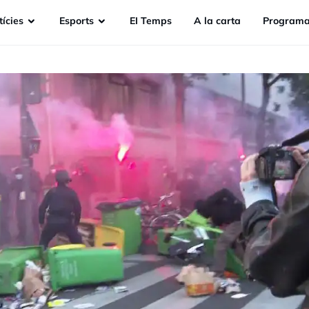
ícies
Esports
EI Temps
A la carta
Programa