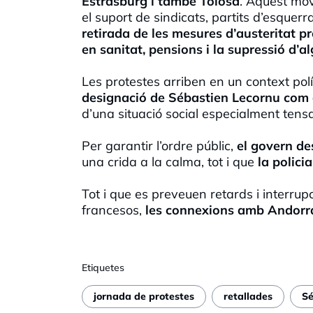
Estrasburg i també Tolosa
. Aquest mo
el suport de sindicats, partits d’esquerra
retirada de les mesures d’austeritat p
en sanitat, pensions i la supressió d’al
Les protestes arriben en un context pol
designació de Sébastien Lecornu com 
d’una situació social especialment ten
Per garantir l’ordre públic,
el govern de
una crida a la calma, tot i que
la polici
Tot i que es preveuen retards i interrupc
francesos,
les connexions amb Andorra
Etiquetes
jornada de protestes
retallades
Sé