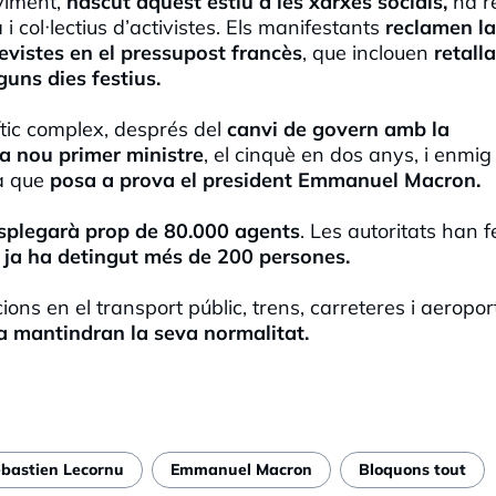
viment,
nascut aquest estiu a les xarxes socials,
ha r
 i col·lectius d’activistes. Els manifestants
reclamen la
revistes en el pressupost francès
, que inclouen
retall
guns dies festius.
ític complex, després del
canvi de govern amb la
a nou primer ministre
, el cinquè en dos anys, i enmig
sa que
posa a prova el president Emmanuel Macron.
splegarà prop de 80.000 agents
. Les autoritats han f
a ja ha detingut més de 200 persones.
ions en el transport públic, trens, carreteres i aeropor
 mantindran la seva normalitat.
bastien Lecornu
Emmanuel Macron
Bloquons tout