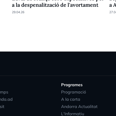
a la despenalització de l'avortament
a 
29.04.26
27.0
Programes
emps
Programació
nda.ad
A la carta
sit
Andorra Actualitat
L'Informatiu