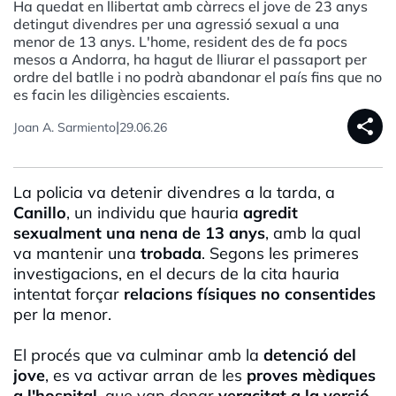
Ha quedat en llibertat amb càrrecs el jove de 23 anys
detingut divendres per una agressió sexual a una
menor de 13 anys. L'home, resident des de fa pocs
mesos a Andorra, ha hagut de lliurar el passaport per
ordre del batlle i no podrà abandonar el país fins que no
es facin les diligències escaients.
share
|
Joan A. Sarmiento
29.06.26
La policia va detenir divendres a la tarda, a
Canillo
, un individu que hauria
agredit
sexualment una nena de 13 anys
, amb la qual
va mantenir una
trobada
. Segons les primeres
investigacions, en el decurs de la cita hauria
intentat forçar
relacions físiques no consentides
per la menor.
El procés que va culminar amb la
detenció del
jove
, es va activar arran de les
proves mèdiques
a l'hospital
, que van donar
veracitat a la versió