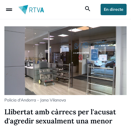
drag_handle
search
En directe
Policia d'Andorra - Jana Vilanova
Llibertat amb càrrecs per l'acusat
d'agredir sexualment una menor