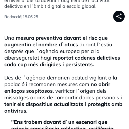
el nivell d`alerta davant l`augment de l`activitat
delictiva en l`àmbit digital a escala global.
share
|
Redacció
18.06.25
Una
mesura preventiva davant el risc que
augmentin el nombre d`atacs
durant l`estiu
després que l`agència europea per a la
ciberseguretat hagi
reportat cadenes delictives
cada cop més dirigides i persistents.
Des de l`agència demanen actitud vigilant a la
població i recomanen mesures com
no obrir
enllaços sospitosos
, verificar l`origen dels
missatges abans de compartir dades personals i
tenir els dispositius actualitzats i protegits amb
antivirus.
"Ens trobem davant d`un escenari que
exigeix consciència col·lectiva, resiliència