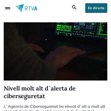
drag_handle
search
En directe
Nivell molt alt d`alerta de
ciberseguretat
L`Agència de Ciberseguretat ha elevat d`alt a molt alt