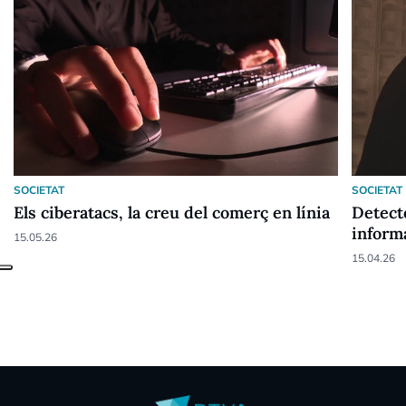
SOCIETAT
SOCIETAT
Els ciberatacs, la creu del comerç en línia
Detect
informà
15.05.26
15.04.26