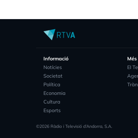
Informació
Més
Notícies
EI T
Societat
Age
Política
Tràn
Economia
Cultura
Esports
©
2026
Ràdio i Televisió d’Andorra, S.A.