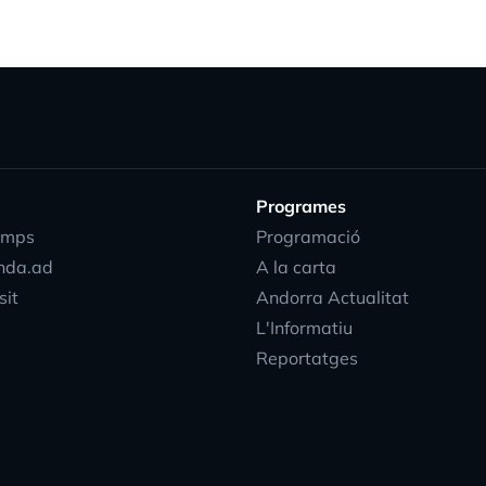
Programes
emps
Programació
nda.ad
A la carta
sit
Andorra Actualitat
L'Informatiu
Reportatges