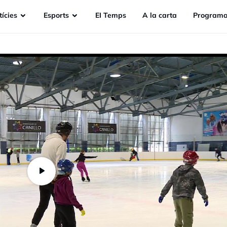
ícies
Esports
EI Temps
A la carta
Programa