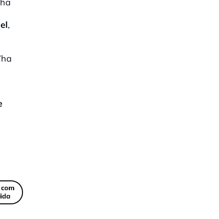
 ha
el
,
s’ha
e