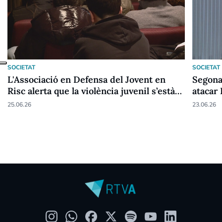
SOCIETAT
SOCIETAT
L'Associació en Defensa del Jovent en
Segona
Risc alerta que la violència juvenil s’està
atacar
ignorant
25.06.26
23.06.26