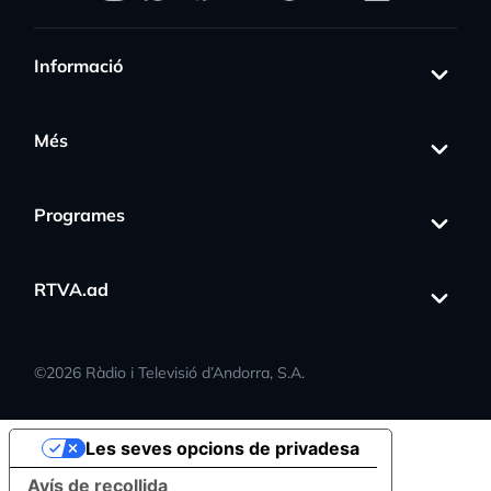
Informació
Més
Programes
RTVA.ad
©
2026
Ràdio i Televisió d’Andorra, S.A.
Les seves opcions de privadesa
Avís de recollida