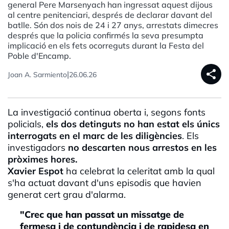
general Pere Marsenyach han ingressat aquest dijous
al centre penitenciari, després de declarar davant del
batlle. Són dos nois de 24 i 27 anys, arrestats dimecres
després que la policia confirmés la seva presumpta
implicació en els fets ocorreguts durant la Festa del
Poble d'Encamp.
share
|
Joan A. Sarmiento
26.06.26
La investigació continua oberta i, segons fonts
policials,
els dos detinguts no han estat els únics
interrogats en el marc de les diligències
. Els
investigadors
no descarten nous arrestos en les
pròximes hores.
Xavier Espot
ha celebrat la celeritat amb la qual
s'ha actuat davant d'uns episodis que havien
generat cert grau d'alarma.
"Crec que han passat un missatge de
fermesa i de contundència i de rapidesa en