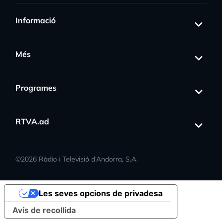
Informació
Més
Programes
RTVA.ad
©
2026
Ràdio i Televisió d’Andorra, S.A.
Les seves opcions de privadesa
Avís de recollida