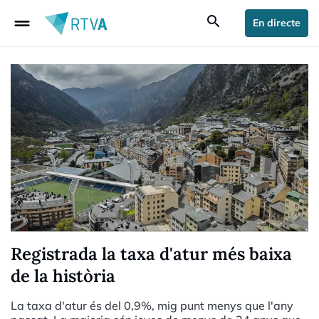
drag_handle
search
En directe
Registrada la taxa d'atur més baixa
de la història
La taxa d'atur és del 0,9%, mig punt menys que l'any