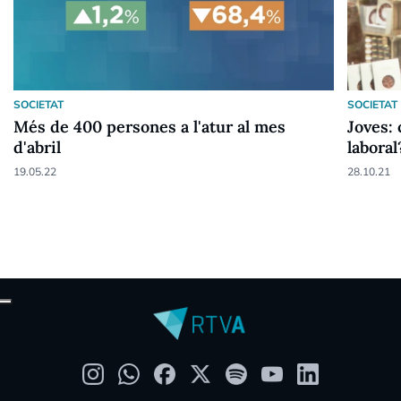
SOCIETAT
SOCIETAT
Més de 400 persones a l'atur al mes
Joves: 
d'abril
laboral
19.05.22
28.10.21