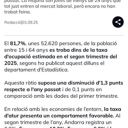
passat. La majoria són joves de menys de 24 anys que
tot just entren al mercat laboral, però encara no han
trobat feina.
share
|
Redacció
01.09.25
El
81,7%
, unes 52.620 persones, de la població
entre 15 i 64 anys
es troba dins de la taxa
d'ocupació estimada en el segon trimestre del
2025
, segons ha publicat aquest dilluns el
departament d'Estadística.
Aquesta ràtio
suposa una disminució d'1,3 punts
respecte a l'any passat
i de 0,1 punts en
comparació amb les dades del primer trimestre.
En relació amb les economies de l’entorn,
la taxa
d’atur presenta un comportament favorable.
Al
segon trimestre de l’any, Andorra registra un