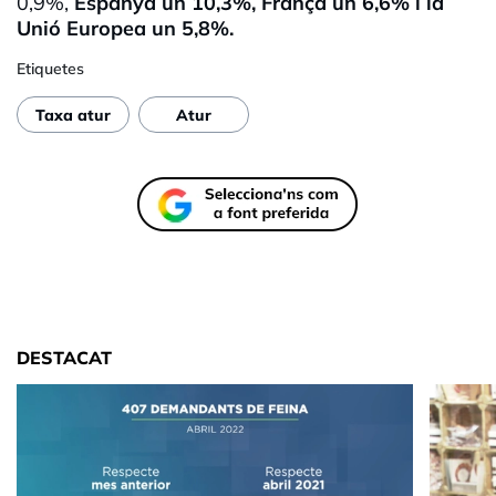
0,9%,
Espanya un 10,3%, França un 6,6% i la
Unió Europea un 5,8%.
Etiquetes
Taxa atur
Atur
DESTACAT