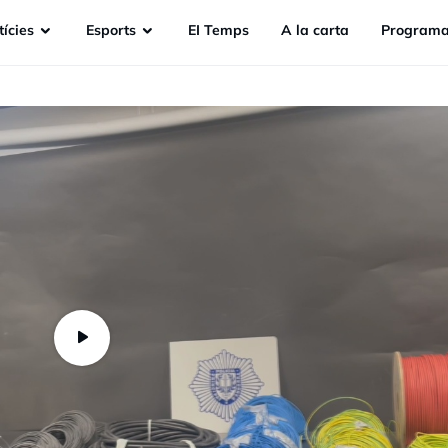
ícies
Esports
EI Temps
A la carta
Programa