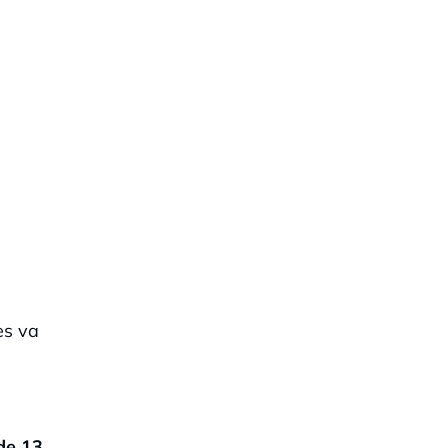
 es va
 de 13