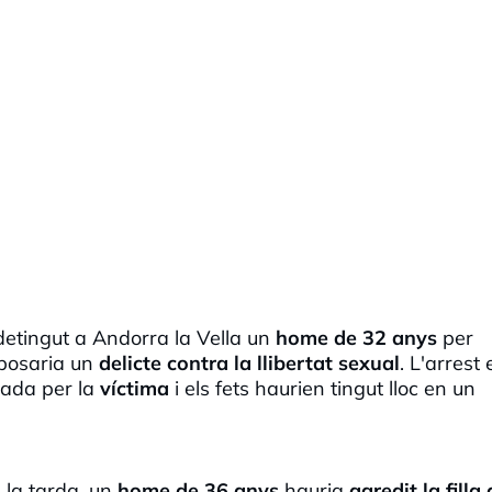
 detingut a Andorra la Vella un
home de 32 anys
per
uposaria un
delicte contra la llibertat sexual
. L'arrest
ada per la
víctima
i els fets haurien tingut lloc en un
 la tarda, un
home de 36 anys
hauria
agredit la filla