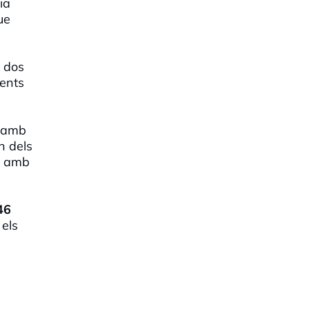
ia
ue
s dos
gents
, amb
n dels
es amb
46
 els