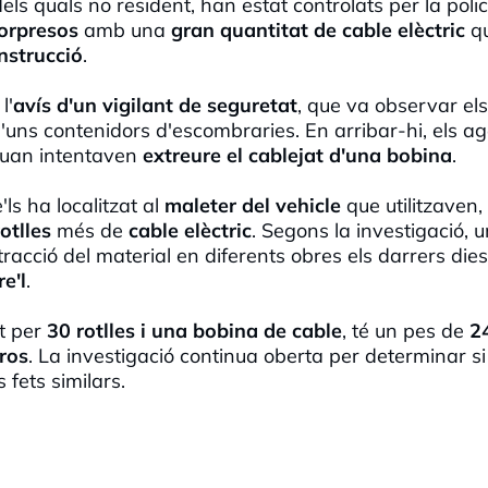
dels quals no resident, han estat controlats per la polic
orpresos
amb una
gran quantitat de cable elèctric
q
nstrucció
.
l'
avís d'un vigilant de seguretat
, que va observar el
d'uns contenidors d'escombraries. En arribar-hi, els a
 quan intentaven
extreure el cablejat d'una bobina
.
ls ha localitzat al
maleter del vehicle
que utilitzaven
otlles
més de
cable elèctric
. Segons la investigació, u
tracció del material en diferents obres els darrers di
re'l
.
t per
30 rotlles i una bobina de cable
, té un pes de
2
ros
. La investigació continua oberta per determinar si
 fets similars.