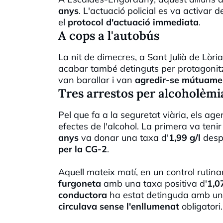
anys
. L'actuació policial es va activar 
el
protocol d'actuació immediata
.
A cops a l'autobús
La nit de dimecres, a Sant Julià de Lòri
acabar també detinguts per protagonit
van barallar i van
agredir-se mútuame
Tres arrestos per alcoholèmi
Pel que fa a la seguretat viària, els ag
efectes de l'alcohol. La primera va teni
anys
va donar una taxa d'
1,99 g/l
despr
per la CG-2
.
Aquell mateix matí, en un control rutinar
furgoneta
amb una taxa positiva d'
1,07
conductora
ha estat detinguda amb un
circulava sense l'enllumenat
obligatori.