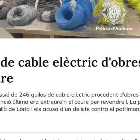
de cable elèctric d'obre
ure
sió de 246 quilos de cable elèctric procedent d'obres
nció última era extreure'n el coure per revendre'l. La p
 de Lòria i els acusa d'un delicte contra el patrimoni