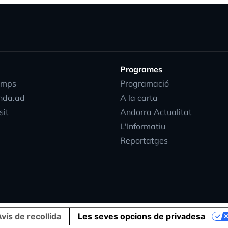
Programes
emps
Programació
nda.ad
A la carta
sit
Andorra Actualitat
L'Informatiu
Reportatges
vís de recollida
Les seves opcions de privadesa