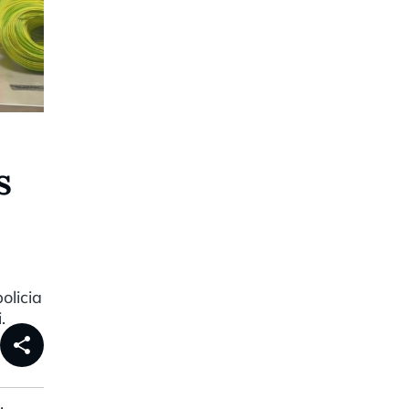
s
olicia
.
share