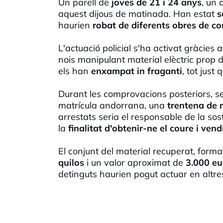
Un parell de
joves de 21 i 24 anys
, un 
aquest dijous de matinada. Han estat
s
haurien
robat de diferents obres de co
L'actuació policial s'ha activat gràcies a 
nois manipulant material elèctric prop 
els han
enxampat in fraganti
, tot just
Durant les comprovacions posteriors, se'
matrícula andorrana, una
trentena de r
arrestats seria el responsable de la sos
la
finalitat d'obtenir-ne el coure i vend
El conjunt del material recuperat, forma
quilos
i un valor aproximat de
3.000 eu
detinguts haurien pogut actuar en altres