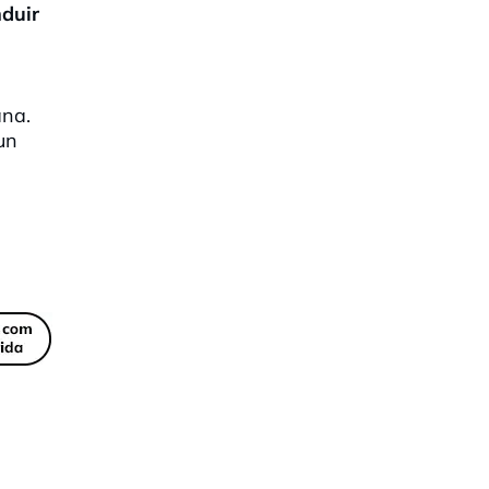
nduir
na.
un