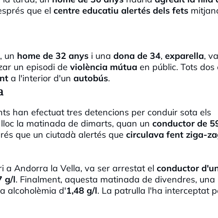
després que el
centre educatiu alertés dels fets
mitjan
a, un
home de 32 anys
i una
dona de 34
,
exparella
, v
zar un episodi de
violència mútua
en públic. Tots dos
nt
a l'interior d'un
autobús
.
a
ents han efectuat tres detencions per conduir sota els
r lloc la matinada de dimarts, quan un
conductor de 5
és que un ciutadà alertés que
circulava fent ziga-z
i a Andorra la Vella, va ser arrestat el
conductor d'u
 g/l
. Finalment, aquesta matinada de divendres, una
a alcoholèmia d'
1,48 g/l
. La patrulla l'ha interceptat 