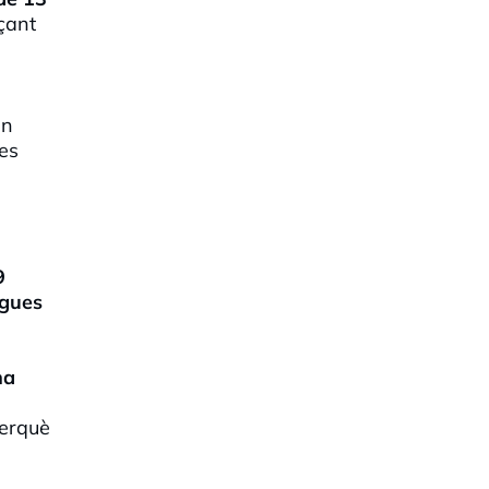
çant
an
 es
9
agues
na
perquè