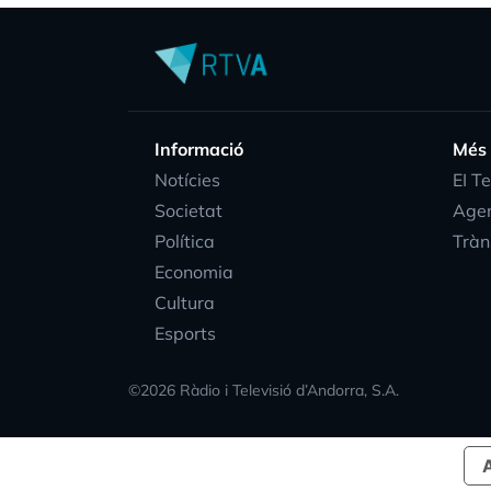
Informació
Més
Notícies
EI T
Societat
Age
Política
Tràn
Economia
Cultura
Esports
©
2026
Ràdio i Televisió d’Andorra, S.A.
A