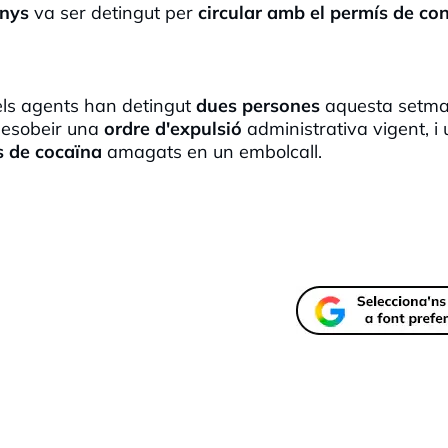
nys
va ser detingut per
circular amb el permís de co
 els agents han detingut
dues persones
aquesta setma
 desobeir una
ordre d'expulsió
administrativa vigent, i 
s de cocaïna
amagats en un embolcall.