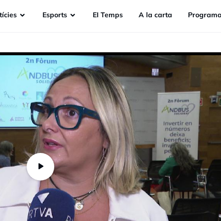
ícies
Esports
EI Temps
A la carta
Programa