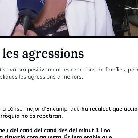
 les agressions
sc valora positivament les reaccions de famílies, polic
úbliques les agressions a menors.
t la cònsol major d'Encamp, que
ha recalcat que acci
rròquia no es repetiran.
peu del canó del canó des del minut 1 i no
a situació com aquesta. És intolerable que