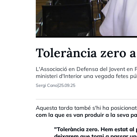
Tolerància zero a
L'Associació en Defensa del Jovent en Ri
ministeri d'Interior una vegada fetes p
|
Sergi Cano
25.09.25
Aquesta tarda també s'hi ha posiciona
com la que es van produir a la seva pa
"Tolerància zero. Hem estat al 
deixarem que torni a passar un