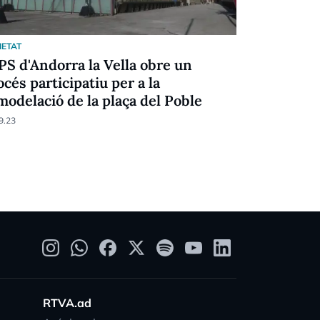
IETAT
SOCIETAT
 PS d'Andorra la Vella obre un
Casal reco
océs participatiu per a la
la capital
modelació de la plaça del Poble
un comú s
9.23
30.08.23
RTVA.ad