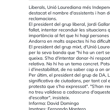
Liberals, Unió Laurediana més Indepe
destacat el nombre d'assistents i han de
reclamacions.
El president del grup liberal, Jordi Gall
fallat, intentar reconduir les situacions
importància al fet que hi hagi persone
Andorra en molts aspectes hi ha dificult
El president del grup mixt, d'Unió Lau
per la seva banda que "hi ha un cert s
queixa. S'ha d'intentar donar-hi respo
relativa. No hi ha un tema concret. Pots
i d'inestabilitat, de no saber cap a on a
Per últim, el president del grup de DA,
significativa de ciutadans, per tant cal
protesta que s'ha expressat". "S'han rec
no treu validesa a cadascuna d'aquestes
d'escoltar", insisteix.
Informa: David Domingo
Imatges: Fernando Montero