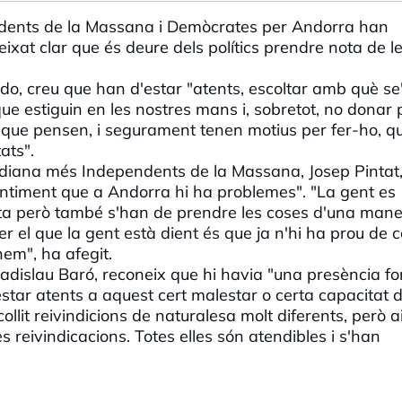
ndents de la Massana i Demòcrates per Andorra han
ixat clar que és deure dels polítics prendre nota de l
ardo, creu que han d'estar "atents, escoltar amb què se
 que estiguin en les nostres mans i, sobretot, no donar
s que pensen, i segurament tenen motius per fer-ho, q
ats".
rediana més Independents de la Massana, Josep Pintat,
entiment que a Andorra hi ha problemes". "La gent es
sta però també s'han de prendre les coses d'una man
er el que la gent està dient és que ja n'hi ha prou de 
nem", ha afegit.
 Ladislau Baró, reconeix que hi havia "una presència fo
 estar atents a aquest cert malestar o certa capacitat 
ollit reivindicions de naturalesa molt diferents, però a
 reivindicacions. Totes elles són atendibles i s'han