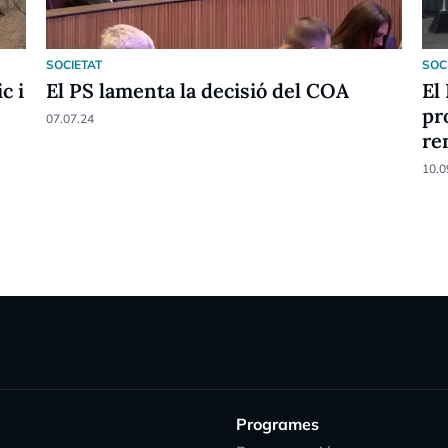
SOCIETAT
SOC
c i
El PS lamenta la decisió del COA
El
pr
07.07.24
re
10.0
Programes