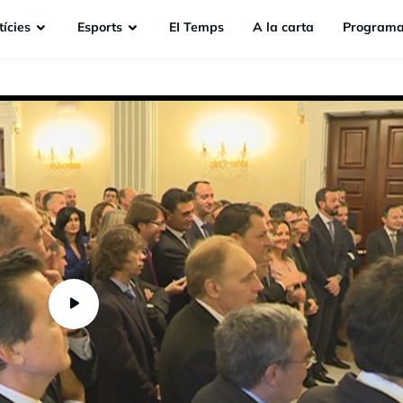
ícies
Esports
EI Temps
A la carta
Programa