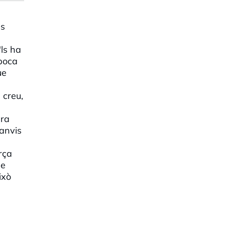
es
'ls ha
 poca
ue
 creu,
era
canvis
rça
de
ixò