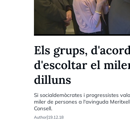
Els grups, d'acord
d'escoltar el mil
dilluns
Si socialdemòcrates i progressistes val
miler de persones a l'avinguda Meritxell
Consell.
|
Author
19.12.18