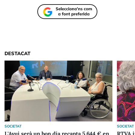
DESTACAT
SOCIETAT
SOCIETAT
L'Avui serà un bon dia recapta 5.644 € en
RTVA i