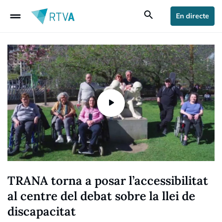
drag_handle
search
En directe
TRANA torna a posar l’accessibilitat
al centre del debat sobre la llei de
discapacitat