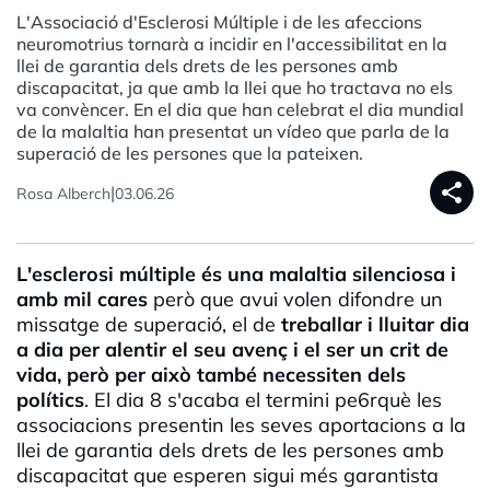
L'Associació d'Esclerosi Múltiple i de les afeccions
neuromotrius tornarà a incidir en l'accessibilitat en la
llei de garantia dels drets de les persones amb
discapacitat, ja que amb la llei que ho tractava no els
va convèncer. En el dia que han celebrat el dia mundial
de la malaltia han presentat un vídeo que parla de la
superació de les persones que la pateixen.
share
|
Rosa Alberch
03.06.26
L'esclerosi múltiple és una malaltia silenciosa i
amb mil cares
però que avui volen difondre un
missatge de superació, el de
treballar i lluitar dia
a dia per alentir el seu avenç i el ser un crit de
vida, però per això també necessiten dels
polítics
. El dia 8 s'acaba el termini pe6rquè les
associacions presentin les seves aportacions a la
llei de garantia dels drets de les persones amb
discapacitat que esperen sigui més garantista