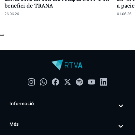
benefici de TRANA
a pacie
26.06.26
01.06.26
Informació
Més