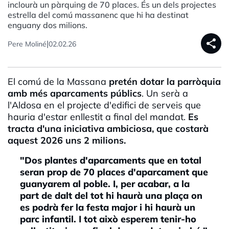
inclourà un pàrquing de 70 places. És un dels projectes
estrella del comú massanenc que hi ha destinat
enguany dos milions.
share
|
Pere Moliné
02.02.26
El comú de la Massana
pretén dotar la parròquia
amb més aparcaments públics
. Un serà a
l'Aldosa en el projecte d'edifici de serveis que
hauria d'estar enllestit a final del mandat.
Es
tracta d'una iniciativa ambiciosa, que costarà
aquest 2026 uns 2 milions.
"Dos plantes d'aparcaments que en total
seran prop de 70 places d'aparcament que
guanyarem al poble. I, per acabar, a la
part de dalt del tot hi haurà una plaça on
es podrà fer la festa major i hi haurà un
parc infantil. I tot això esperem tenir-ho