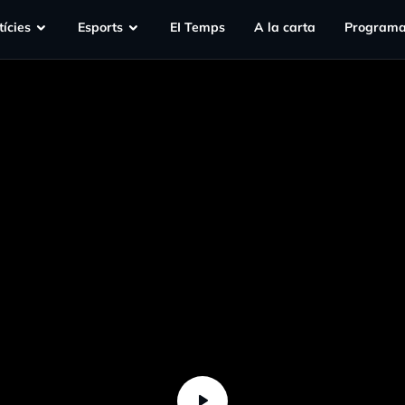
ícies
Esports
EI Temps
A la carta
Programa