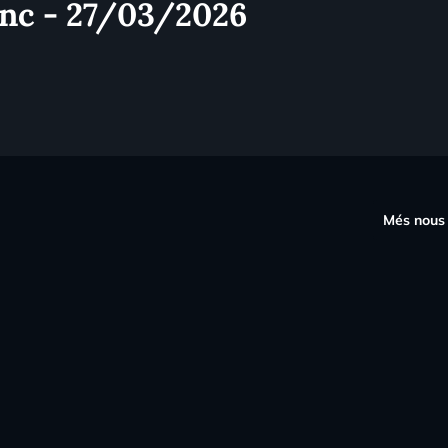
anc - 27/03/2026
s
Més nous