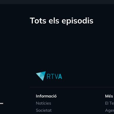
Tots els episodis
Informació
Més
Notícies
EI T
Societat
Age