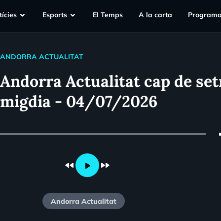
ícies
Esports
EI Temps
A la carta
Programa
ANDORRA ACTUALITAT
Andorra Actualitat cap de se
migdia - 04/07/2026
vo
fast_rewind
fast_forward
play_arrow
Andorra Actualitat