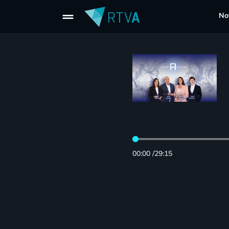
drag_handle
Not
00:00
/
29:15