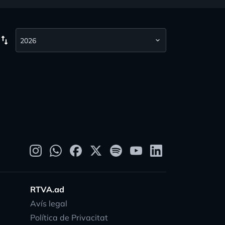
wap_vert
RTVA.ad
Avís legal
Política de Privacitat