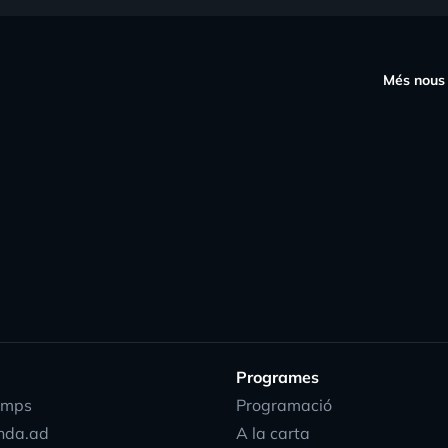
s
Més nous
Programes
emps
Programació
nda.ad
A la carta