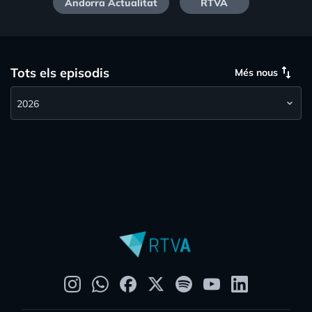
Andorra Actualitat
RTVA
swap_vert
Tots els episodis
Més nous