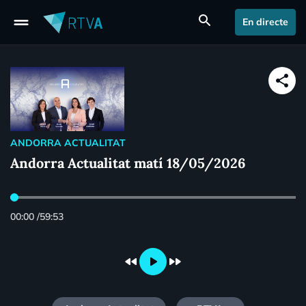
drag_handle
search
En directe
share
ANDORRA ACTUALITAT
Andorra Actualitat matí 18/05/2026
00:00
/
59:53
fast_rewind
play_arrow
fast_forward