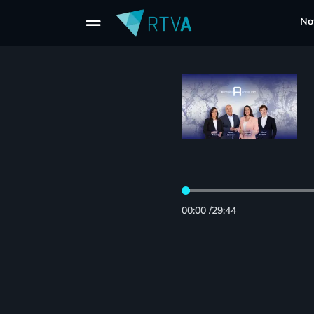
drag_handle
Not
00:00
/
29:44