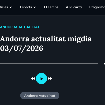
ícies
Esports
EI Temps
A la carta
Programa
ANDORRA ACTUALITAT
Andorra actualitat migdia
03/07/2026
vo
fast_rewind
fast_forward
play_arrow
Andorra Actualitat