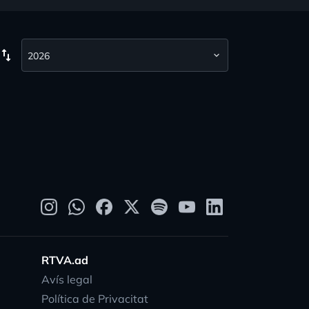
wap_vert
RTVA.ad
Avís legal
Política de Privacitat