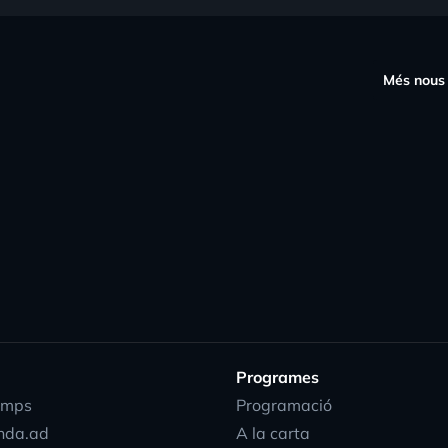
s
Més nous
Programes
emps
Programació
nda.ad
A la carta