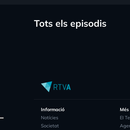
Tots els episodis
Informació
Més
Notícies
EI T
Societat
Age