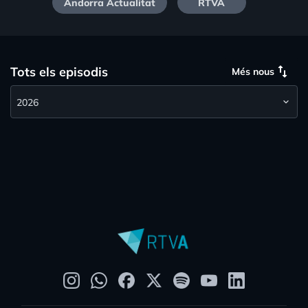
Andorra Actualitat
RTVA
swap_vert
Tots els episodis
Més nous