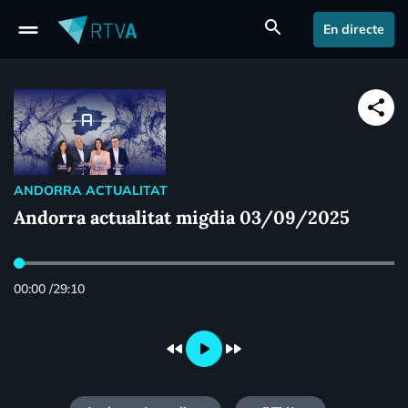
drag_handle
search
En directe
share
ANDORRA ACTUALITAT
Andorra actualitat migdia 03/09/2025
00:00
/
29:10
fast_rewind
play_arrow
fast_forward