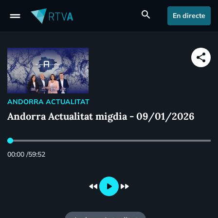
drag_handle
search
En directe
share
ANDORRA ACTUALITAT
Andorra Actualitat migdia - 09/01/2026
00:00
/
59:52
fast_rewind
play_arrow
fast_forward