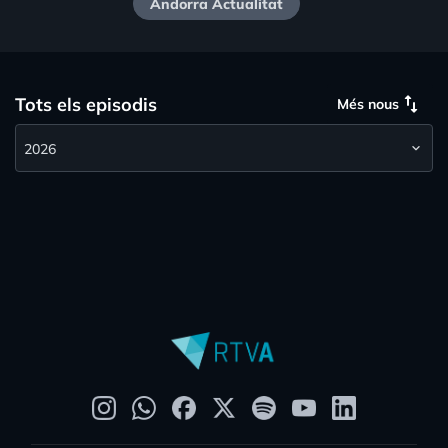
Andorra Actualitat
swap_vert
Tots els episodis
Més nous