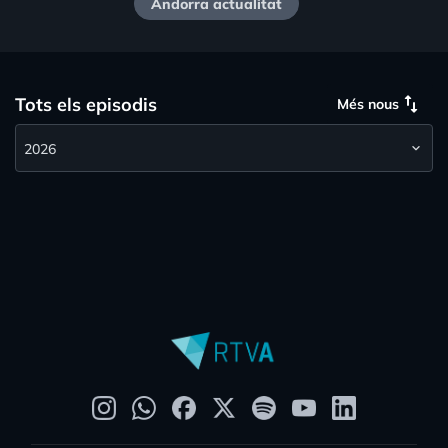
Andorra actualitat
swap_vert
Tots els episodis
Més nous