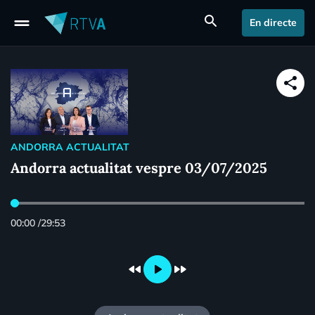
drag_handle
search
En directe
share
ANDORRA ACTUALITAT
Andorra actualitat vespre 03/07/2025
00:00
/
29:53
fast_rewind
play_arrow
fast_forward