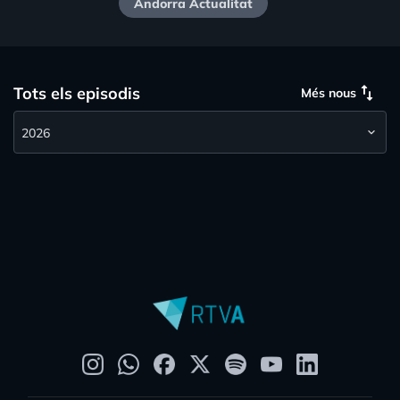
Andorra Actualitat
swap_vert
Tots els episodis
Més nous