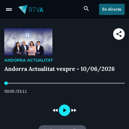
drag_handle
search
En directe
share
ANDORRA ACTUALITAT
Andorra Actualitat vespre - 10/06/2026
00:00
/
33:11
fast_rewind
play_arrow
fast_forward