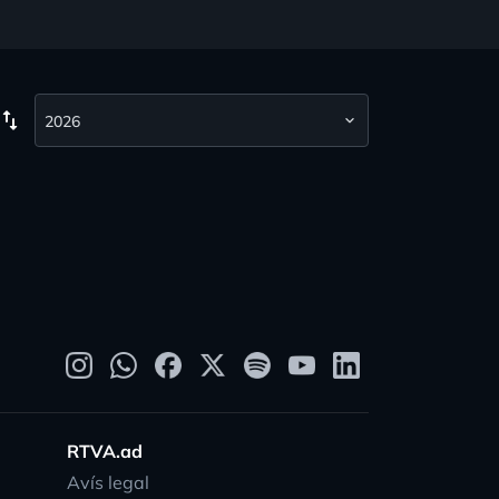
wap_vert
RTVA.ad
Avís legal