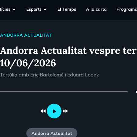
ícies
Esports
EI Temps
A la carta
Programa
ANDORRA ACTUALITAT
Andorra Actualitat vespre ter
10/06/2026
Tertúlia amb Eric Bartolomé i Eduard Lopez
vo
fast_rewind
fast_forward
play_arrow
Andorra Actualitat