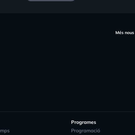
s
Més nous
Programes
emps
Programació