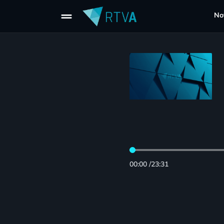
drag_handle
Not
00:00
/
23:31